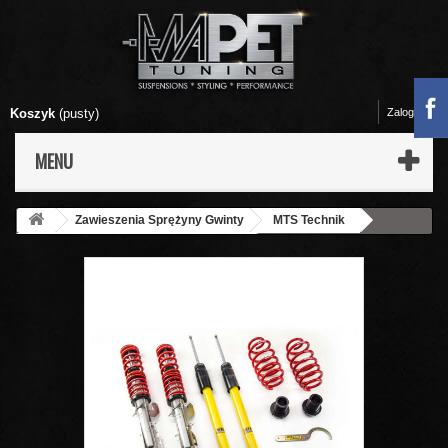
Koszyk
(pusty)
Zaloguj się
MENU
Zawieszenia Sprężyny Gwinty
MTS Technik
Zawieszenia Gwintowane MTS-Technik
VW Golf 4 / Bora - GWINT
MTS Technik INOX EDITION