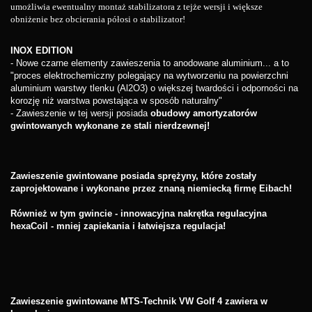
umożliwia ewentualny montaż stabilizatora z tejże wersji i większe
obniżenie bez obcierania półosi o stabilizator!
INOX EDITION
- Nowe czarne elementy zawieszenia to anodowane aluminium... a to
"proces elektrochemiczny polegający na wytworzeniu na powierzchni
aluminium warstwy tlenku (Al2O3) o większej twardości i odporności na
korozję niż warstwa powstająca w sposób naturalny"
- Zawieszenie w tej wersji posiada
obudowy amortyzatorów
gwintowanych wykonane ze stali nierdzewnej!
Zawieszenie gwintowane posiada sprężyny, które zostały
zaprojektowane i wykonane przez znaną niemiecką firmę Eibach!
Również w tym gwincie - innowacyjna nakrętka regulacyjna
hexaCoil - mniej zapiekania i łatwiejsza regulacja!
Zawieszenie gwintowane MTS-Technik VW Golf 4 zawiera w