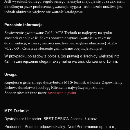
Jeśli wysokość dolnego, regulowanego talerzyka znajduje się poza zakresem
określonym przez producenta, gwarancja wygasa - technicznie możliwe jest
jednak obniżenie większe niż wartość katalogowa.
Pozostałe informacje:
Zawieszenie gwintowane Golf 4 MTS-Technik to najlepszy na rynku
stosunek cena/jakość. Zakres obniżenia wynosi (wartości w zakresie
dokumentacji, w rzeczywistości możliwe jest większe obniżenie) ok.25-
70/25-50 . Cena z zawieszenie gwintowane obejmuje komplet.
W przypadku pojazdów z półosią (po prawej) o średnicy większej niż
42mm zmniejszeniu ulega maksymalna wartość obniżenia o 15mm.
Uwaga:
Kupujesz u generalnego dystrybutora MTS-Technik w Polsce. Zapewniamy
fachowe doradztwo i obsługę Klienta na najwyższym poziomie.
Zobacz również inne nasze
zawieszenia gwint
MTS Technik:
Dystrybutor / Importer: BEST DESIGN Janecki Łukasz
Producent i Podmiot odpowiedzialny: Nord Performance sp. z o.o.,