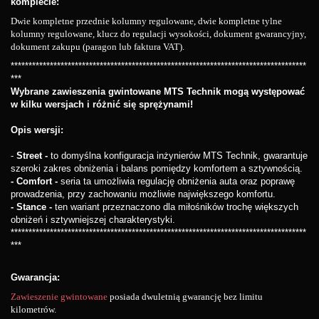
komplecie:
Dwie kompletne przednie kolumny regulowane, dwie kompletne tylne
kolumny regulowane, klucz do regulacji wysokości, dokument gwarancyjny,
dokument zakupu (paragon lub faktura VAT).
*******************************************
****************************************
***
Wybrane zawieszenia gwintowane MTS Technik mogą występować
w kilku wersjach i różnić się sprężynami!
Opis wersji:
-
Street -
to domyślna konfiguracja inżynierów MTS Technik, gwarantuje
szeroki zakres obniżenia i balans pomiędzy komfortem a sztywnością.
- Comfort -
seria ta umożliwia regulację obniżenia auta oraz poprawę
prowadzenia, przy zachowaniu możliwie największego komfortu.
- Stance -
ten wariant przeznaczono dla miłośników trochę większych
obniżeń i sztywniejszej charakterystyki.
*******************************************
****************************************
***
Gwarancja:
Zawieszenie gwintowane
posiada dwuletnią gwarancję bez limitu
kilometrów.