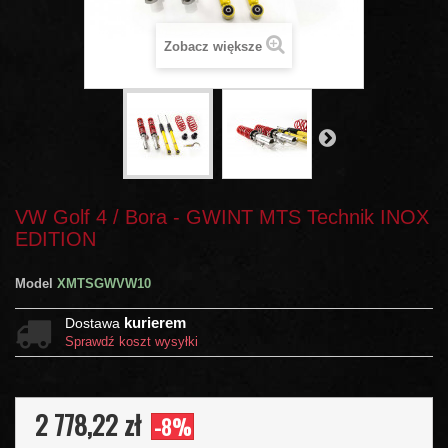
Zobacz większe
VW Golf 4 / Bora - GWINT MTS Technik INOX
EDITION
Model
XMTSGWVW10
kurierem
Dostawa
Sprawdź koszt wysyłki
2 778,22 zł
-8%