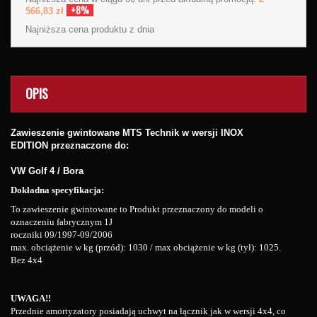
+8%
566,83 zł
Najniższa cena produktu
z dnia
OPIS
Zawieszenie gwintowane MTS Technik w wersji
INOX
EDITION
przeznaczone do:
VW Golf 4 / Bora
Dokładna specyfikacja:
To zawieszenie gwintowane to Produkt przeznaczony do modeli o
oznaczeniu fabrycznym 1J
roczniki 09/1997-09/2006
max. obciążenie w kg (przód): 1030 / max obciążenie w kg (tył): 1025.
Bez 4x4
UWAGA!!
Przednie amortyzatory posiadają uchwyt na łącznik jak w wersji 4x4, co