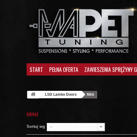
START
PEŁNA OFERTA
ZAWIESZENIA SPRĘŻYNY 
LSD Lambo Doors
Mini
MINI
Sortuj wg
--