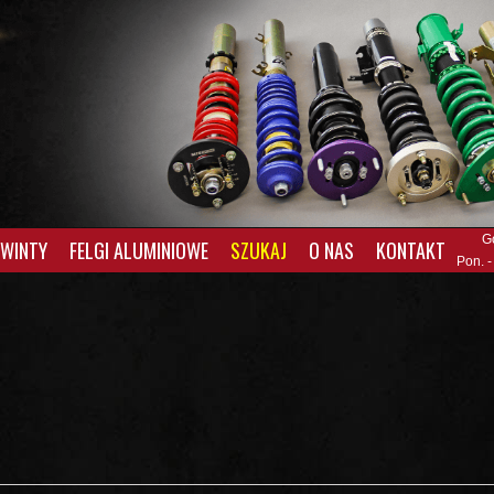
G
GWINTY
FELGI ALUMINIOWE
SZUKAJ
O NAS
KONTAKT
Pon. -