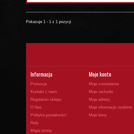
Pokazuje 1 - 1 z 1 pozycji
Informacja
Moje konto
Promocje
Moje zamówienia
Kontakt z nami
Moje rachunki
Regulamin sklepu
Moje adresy
O Nas
Moje informacje osobiste
Polityka prywatności
Moje bony
Raty
Mapa strony