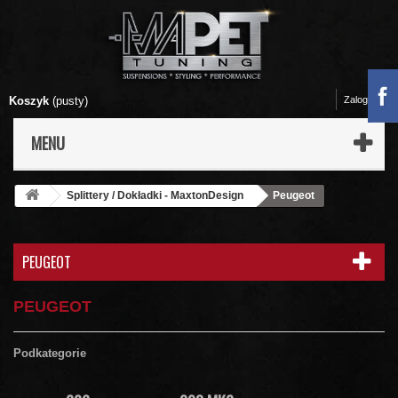
Koszyk
(pusty)
Zaloguj się
MENU
Splittery / Dokładki - MaxtonDesign
Peugeot
PEUGEOT
PEUGEOT
Podkategorie