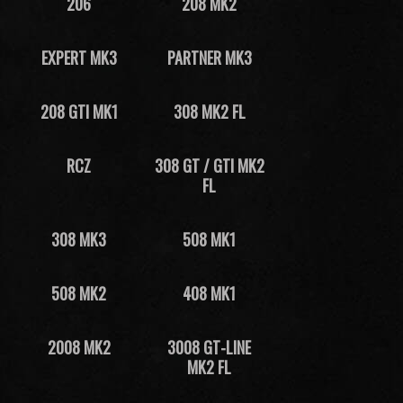
206
208 MK2
EXPERT MK3
PARTNER MK3
208 GTI MK1
308 MK2 FL
RCZ
308 GT / GTI MK2
FL
308 MK3
508 MK1
508 MK2
408 MK1
2008 MK2
3008 GT-LINE
MK2 FL