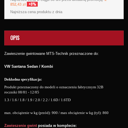
+8%
852,43 zł
Najniższa cena produktu
z dnia
OPIS
Zawieszenie gwintowane MTS-Technik przeznaczone do:
VW Santana Sedan / Kombi
Dokładna specyfikacja:
Produkt przeznaczony do modeli o oznaczeniu fabrycznym 32B
roczniki 08/81 - 12/85
1.3 / 1.6 / 1.8 / 1.9 / 2.0 / 2.2 / 1.6D / 1.6TD
max. obciążenie w kg (przód): 900 / max obciążenie w kg (tył): 860
Zawieszenie gwint
posiada w komplecie: