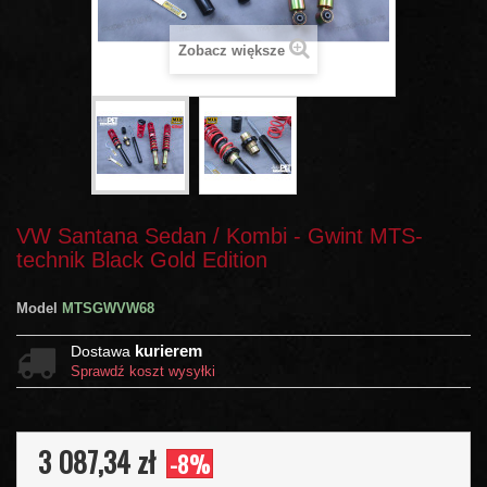
Zobacz większe
VW Santana Sedan / Kombi - Gwint MTS-
technik Black Gold Edition
Model
MTSGWVW68
kurierem
Dostawa
Sprawdź koszt wysyłki
3 087,34 zł
-8%