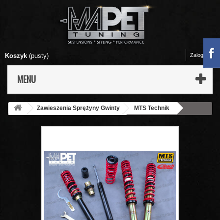
Koszyk
(pusty)
Zaloguj się
MENU
Zawieszenia Sprężyny Gwinty
MTS Technik
Zawieszenia Gwintowane MTS-Technik
VW Santana Sedan /
Kombi - Gwint MTS-technik Black Gold Edition