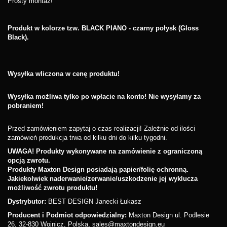
Prosty montaż!
Produkt w kolorze tzw. BLACK PIANO - czarny połysk (Gloss
Black).
Wysyłka wliczona w cenę produktu!
Wysyłka możliwa tylko po wpłacie na konto! Nie wysyłamy za
pobraniem!
Przed zamówieniem zapytaj o czas realizacji! Zależnie od ilości
zamówień produkcja trwa od kilku dni do kilku tygodni.
UWAGA! Produkty wykonywane na zamówienie z ograniczoną
opcją zwrotu.
Produkty Maxton Design posiadają papier/folię ochronną.
Jakiekolwiek naderwanie/zerwanie/uszkodzenie jej wyklucza
możliwość zwrotu produktu!
Dystrybutor:
BEST DESIGN Janecki Łukasz
Producent i Podmiot odpowiedzialny:
Maxton Design ul. Podlesie
26, 32-830 Wojnicz, Polska, sales@maxtondesign.eu