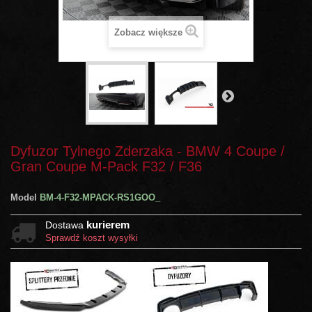
Zobacz większe
Dyfuzor Tylnego Zderzaka - BMW 4 Coupe /
Gran Coupe M-Pack F32 / F36
Model
BM-4-F32-MPACK-RS1GOO_
kurierem
Dostawa
Sprawdź koszt wysyłki