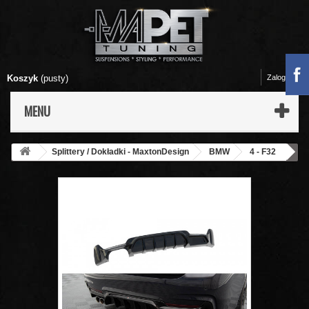
Koszyk
(pusty)
Zaloguj się
MENU
Splittery / Dokładki - MaxtonDesign
BMW
4 - F32
Dyfuzor Tylnego Zderzaka - BMW 4 Coupe / Gran Coupe M-Pack
F32 / F36