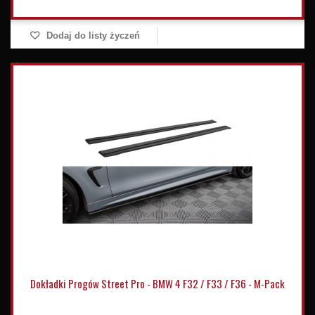
Dodaj do listy życzeń
Dokładki Progów Street Pro - BMW 4 F32 / F33 / F36 - M-Pack