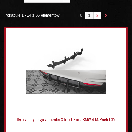
Pokazuje 1 - 24 z 35 elementów
1
2
Dyfuzor tylnego zderzaka Street Pro - BMW 4 M-Pack F32