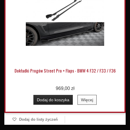
Dokładki Progów Street Pro + Flaps - BMW 4 F32 / F33 / F36
969,00 zł
Dodaj do koszyka
Więcej
Dodaj do listy życzeń