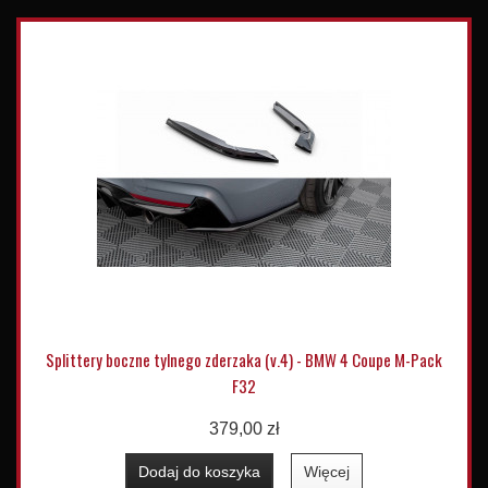
Splittery boczne tylnego zderzaka (v.4) - BMW 4 Coupe M-Pack
F32
379,00 zł
Dodaj do koszyka
Więcej