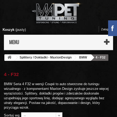
Koszyk
(pusty)
Zaloguj się
MENU
Splittery / Dokładki - MaxtonDesign
BMW
4 - F32
4 - F32
BMW Seria 4 F32 w wersji Coupé to auto stworzone do tuningu
wizualnego - z komponentami Maxton Design zyskuje jeszcze więcej
wyrazistości. Splittery, dokładki progów i zderzaków doskonale
uzupełniają jego sportową linię, dodając agresywnego wyglądu bez
utraty elegancji. Postaw na jakość, dopasowanie i design, który
przyciąga wzrok.
Sortuj wg
--