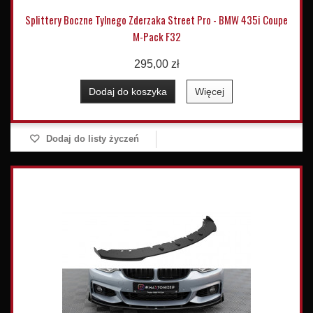
Splittery Boczne Tylnego Zderzaka Street Pro - BMW 435i Coupe
M-Pack F32
295,00 zł
Dodaj do koszyka
Więcej
Dodaj do listy życzeń