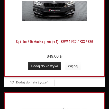
Splitter / Dokładka przód (v.1) - BMW 4 F32 / F33 / F36
849,00 zł
Dodaj do koszyka
Więcej
Dodaj do listy życzeń