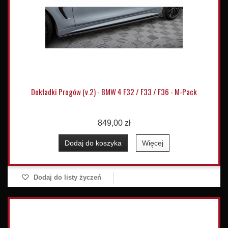
Dokładki Progów (v.2) - BMW 4 F32 / F33 / F36 - M-Pack
849,00 zł
Dodaj do koszyka
Więcej
Dodaj do listy życzeń