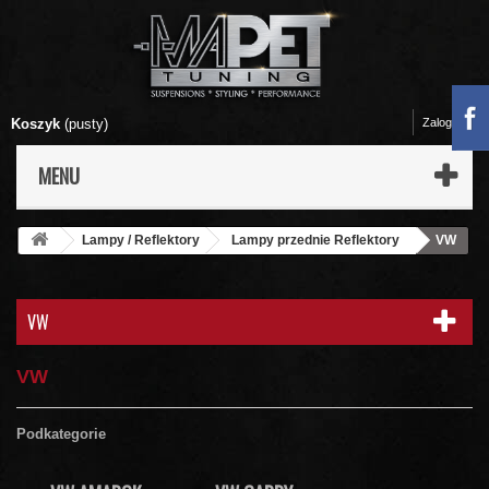
Koszyk
(pusty)
Zaloguj się
MENU
Lampy / Reflektory
Lampy przednie Reflektory
VW
VW
VW
Podkategorie