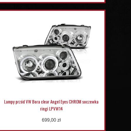
Lampy przód VW Bora clear Angel Eyes CHROM soczewka
ringi LPVW14
699,00 zł