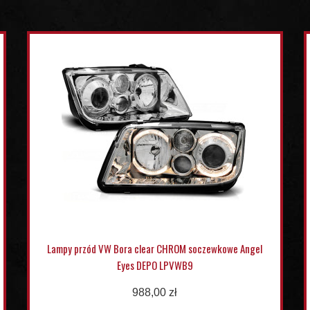
Lampy przód VW Bora clear CHROM soczewkowe Angel
Eyes DEPO LPVWB9
988,00 zł