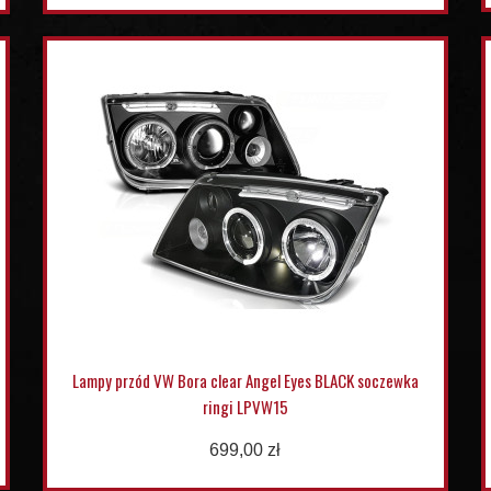
Lampy przód VW Bora clear Angel Eyes BLACK soczewka
ringi LPVW15
699,00 zł