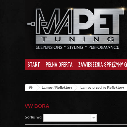
START
PEŁNA OFERTA
ZAWIESZENIA SPRĘŻYNY 
Lampy / Reflektory
Lampy przednie Reflektory
VW BORA
Sortuj wg
--