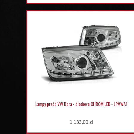
Lampy przód VW Bora - diodowe CHROM LED - LPVWA1
1 133,00 zł