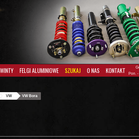
G
GWINTY
FELGI ALUMINIOWE
SZUKAJ
O NAS
KONTAKT
Pon. -
VW
VW Bora