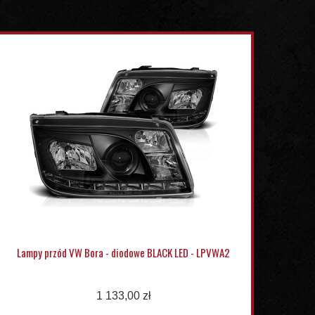
Lampy przód VW Bora - diodowe BLACK LED - LPVWA2
1 133,00 zł