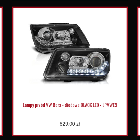
Lampy przód VW Bora - diodowe BLACK LED - LPVWE9
829,00 zł