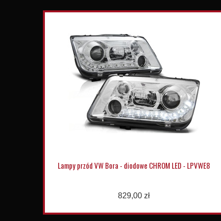
Lampy przód VW Bora - diodowe CHROM LED - LPVWE8
829,00 zł