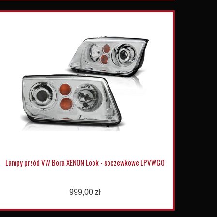
Lampy przód VW Bora XENON Look - soczewkowe LPVWG0
999,00 zł