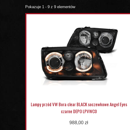
Pokazuje 1 - 9 z 9 elementów
Lampy przód VW Bora clear BLACK soczewkowe Angel Eyes
czarne DEPO LPVWC0
988,00 zł