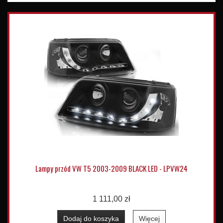
Lampy przód VW T5 2003-2009 BLACK LED - LPVW24
1 111,00 zł
Dodaj do koszyka
Więcej