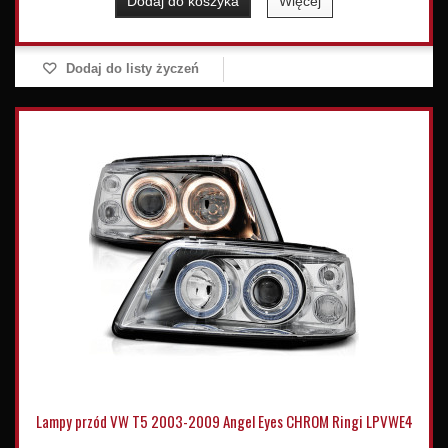
Dodaj do koszyka
Więcej
Dodaj do listy życzeń
Lampy przód VW T5 2003-2009 Angel Eyes CHROM Ringi LPVWE4