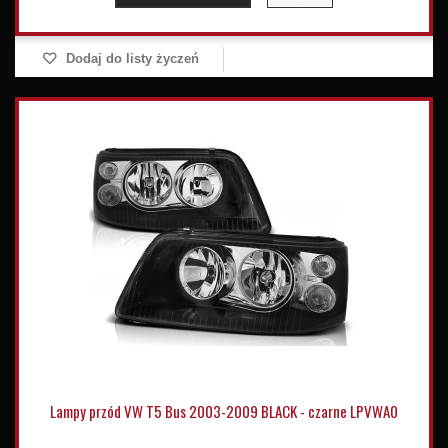
Dodaj do listy życzeń
Lampy przód VW T5 Bus 2003-2009 BLACK - czarne LPVWA0