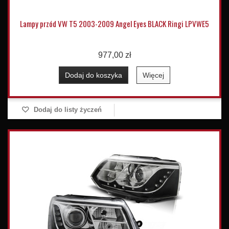
Lampy przód VW T5 2003-2009 Angel Eyes BLACK Ringi LPVWE5
977,00 zł
Dodaj do koszyka
Więcej
Dodaj do listy życzeń