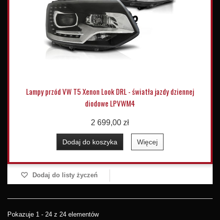
Lampy przód VW T5 Xenon Look DRL - światła jazdy dziennej
diodowe LPVWM4
2 699,00 zł
Dodaj do koszyka
Więcej
Dodaj do listy życzeń
Pokazuje 1 - 24 z 24 elementów