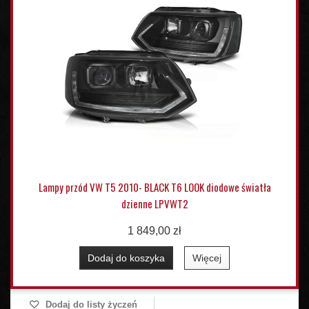
Lampy przód VW T5 2010- BLACK T6 LOOK diodowe światła
dzienne LPVWT2
1 849,00 zł
Dodaj do koszyka
Więcej
Dodaj do listy życzeń