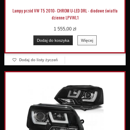
Lampy przód VW T5 2010- CHROM U-LED DRL - diodowe światła
dzienne LPVWL1
1 555,00 zł
Dodaj do koszyka
Więcej
Dodaj do listy życzeń