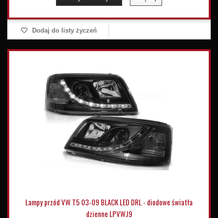
Dodaj do listy życzeń
Lampy przód VW T5 03-09 BLACK LED DRL - diodowe światła
dzienne LPVWJ9