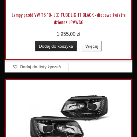
Lampy przód VW T5 10- LED TUBE LIGHT BLACK - diodowe światła
dzienne LPVWS6
1 955,00 zł
Dodaj do koszyka
Więcej
Dodaj do listy życzeń