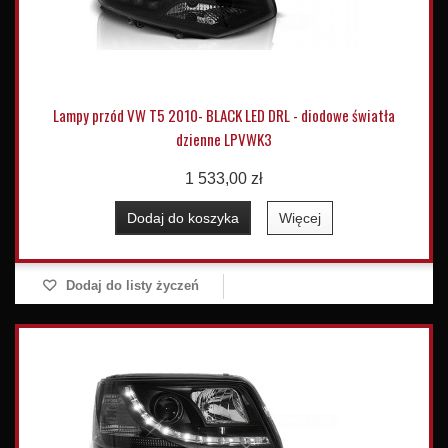
Lampy przód VW T5 2010- BLACK LED DRL - diodowe światła
dzienne LPVWK3
1 533,00 zł
Dodaj do koszyka
Więcej
Dodaj do listy życzeń