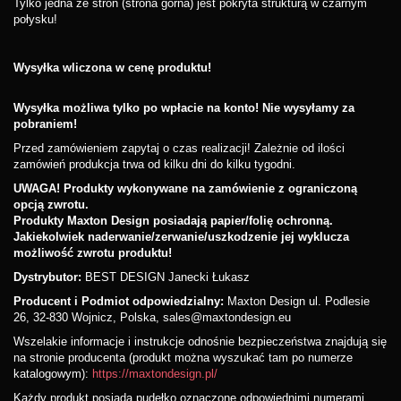
Tylko jedna ze stron (strona górna) jest pokryta strukturą w czarnym
połysku!
Wysyłka wliczona w cenę produktu!
Wysyłka możliwa tylko po wpłacie na konto! Nie wysyłamy za
pobraniem!
Przed zamówieniem zapytaj o czas realizacji! Zależnie od ilości
zamówień produkcja trwa od kilku dni do kilku tygodni.
UWAGA! Produkty wykonywane na zamówienie z ograniczoną
opcją zwrotu.
Produkty Maxton Design posiadają papier/folię ochronną.
Jakiekolwiek naderwanie/zerwanie/uszkodzenie jej wyklucza
możliwość zwrotu produktu!
Dystrybutor:
BEST DESIGN Janecki Łukasz
Producent i Podmiot odpowiedzialny:
Maxton Design ul. Podlesie
26, 32-830 Wojnicz, Polska, sales@maxtondesign.eu
Wszelakie informacje i instrukcje odnośnie bezpieczeństwa znajdują się
na stronie producenta (produkt można wyszukać tam po numerze
katalogowym):
https://maxtondesign.pl/
Każdy produkt posiada pudełko oznaczone odpowiednimi numerami