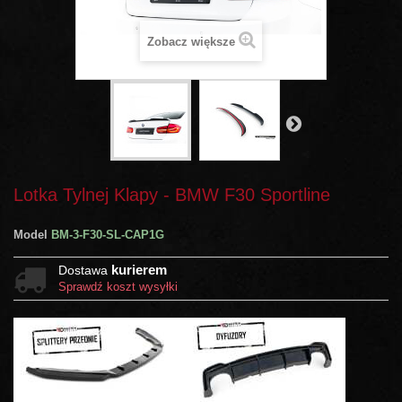
Zobacz większe
Lotka Tylnej Klapy - BMW F30 Sportline
Model
BM-3-F30-SL-CAP1G
kurierem
Dostawa
Sprawdź koszt wysyłki