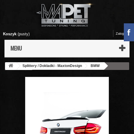
Koszyk
(pusty)
Zaloguj się
MENU
Splittery / Dokładki - MaxtonDesign
BMW
3 - F30 / F31
Lotka Tylnej Klapy - BMW F30 Sportline