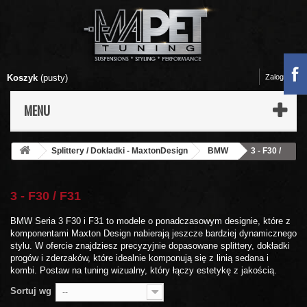
Koszyk
(pusty)
Zaloguj się
MENU
Splittery / Dokładki - MaxtonDesign
BMW
3 - F30 /
F31
3 - F30 / F31
BMW Seria 3 F30 i F31 to modele o ponadczasowym designie, które z
komponentami Maxton Design nabierają jeszcze bardziej dynamicznego
stylu. W ofercie znajdziesz precyzyjnie dopasowane splittery, dokładki
progów i zderzaków, które idealnie komponują się z linią sedana i
kombi. Postaw na tuning wizualny, który łączy estetykę z jakością.
Sortuj wg
--