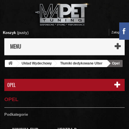
Koszyk
(pusty)
Zaloguj się
MENU
Układ Wydechowy
Tłumiki dedykowane Ulter
Opel
OPEL
OPEL
Podkategorie