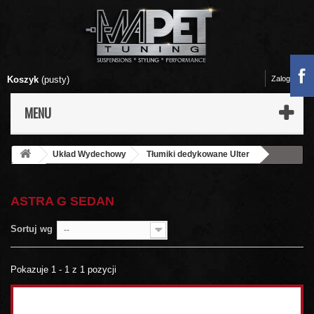
Koszyk
(pusty)
Zaloguj się
MENU
Układ Wydechowy
Tłumiki dedykowane Ulter
Opel
Astra G SEDAN
ASTRA G SEDAN
Sortuj wg
--
Pokazuje 1 - 1 z 1 pozycji