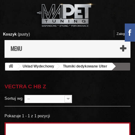
Koszyk
(pusty)
Zaloguj się
MENU
Układ Wydechowy
Tłumiki dedykowane Ulter
Opel
Vectra C HB z
VECTRA C HB Z
Sortuj wg
--
Pokazuje 1 - 1 z 1 pozycji