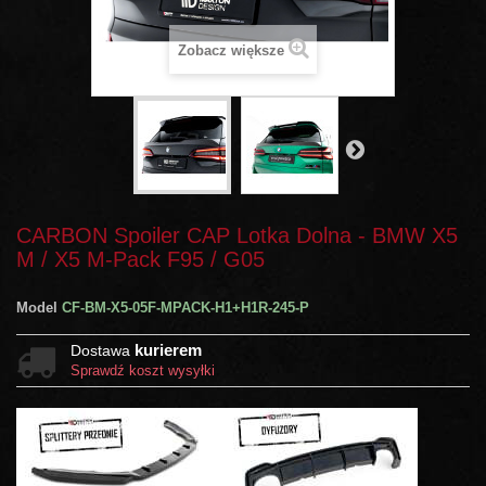
Zobacz większe
CARBON Spoiler CAP Lotka Dolna - BMW X5
M / X5 M-Pack F95 / G05
Model
CF-BM-X5-05F-MPACK-H1+H1R-245-P
kurierem
Dostawa
Sprawdź koszt wysyłki