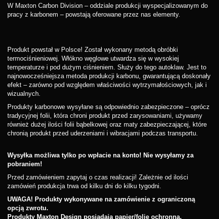
W Maxton Carbon Division – oddziale produkcji wyspecjalizowanym do
pracy z karbonem – powstają oferowane przez nas elementy.
Produkt powstał w Polsce! Został wykonany metodą obróbki
termociśnieniowej. Włókno węglowe utwardza się w wysokiej
temperaturze i pod dużym ciśnieniem. Służy do tego autoklaw. Jest to
najnowocześniejsza metoda produkcji karbonu, gwarantującą doskonały
efekt – zarówno pod względem właściwości wytrzymałościowych, jak i
wizualnych.
Produkty karbonowe wysyłane są odpowiednio zabezpieczone – oprócz
tradycyjnej folii, która chroni produkt przed zarysowaniami, używamy
również dużej ilości folii bąbelkowej oraz maty zabezpieczającej, które
chronią produkt przed uderzeniami i wibracjami podczas transportu.
Wysyłka możliwa tylko po wpłacie na konto! Nie wysyłamy za
pobraniem!
Przed zamówieniem zapytaj o czas realizacji! Zależnie od ilości
zamówień produkcja trwa od kilku dni do kilku tygodni.
UWAGA! Produkty wykonywane na zamówienie z ograniczoną
opcją zwrotu.
Produkty Maxton Design posiadają papier/folię ochronną.