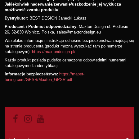
Jakiekolwiek naderwanie/zerwanie/uszkodzenie jej wyklucza
możliwość zwrotu produktu!
Dystrybutor:
BEST DESIGN Janecki Łukasz
Producent i Podmiot odpowiedzialny:
Maxton Design ul. Podlesie
26, 32-830 Wojnicz, Polska, sales@maxtondesign.eu
Wszelakie informacje i instrukcje odnośnie bezpieczeństwa znajdują się
na stronie producenta (produkt można wyszukać tam po numerze
katalogowym):
https://maxtondesign.pl/
Każdy produkt posiada pudełko oznaczone odpowiednimi numerami
katalogowymi dla identyfikacji.
Informacje bezpieczeństwa:
https://mapet-
tuning.com/GPSR/Maxton_GPSR.pdf