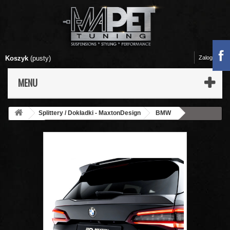
Koszyk
(pusty)
Zaloguj się
MENU
Splittery / Dokładki - MaxtonDesign
BMW
X5 - G05
CARBON Spoiler CAP Lotka Dolna - BMW X5 M / X5 M-
Pack F95 / G05