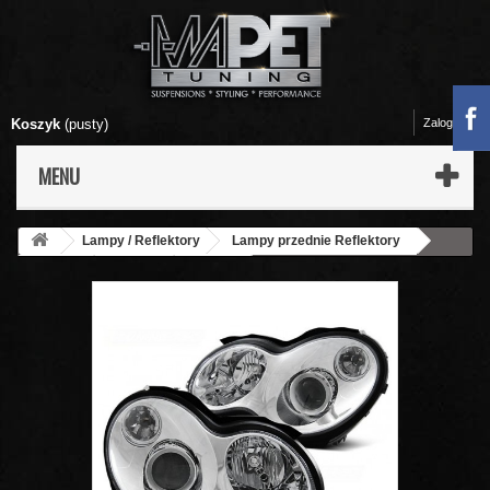
Koszyk
(pusty)
Zaloguj się
MENU
Lampy / Reflektory
Lampy przednie Reflektory
Mercedes
C-klasa
W203
Lampy przód Mercedes C-
klasa W203 clear CHROM soczewki DEPO LPME80