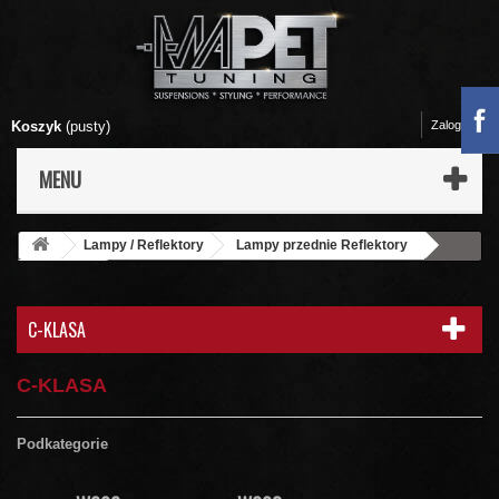
Koszyk
(pusty)
Zaloguj się
MENU
Lampy / Reflektory
Lampy przednie Reflektory
Mercedes
C-klasa
C-KLASA
C-KLASA
Podkategorie