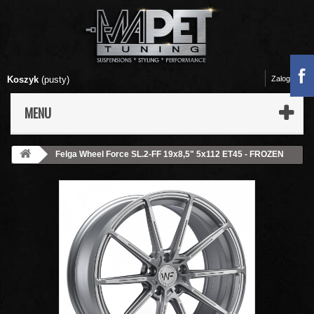
Koszyk
(pusty)
Zaloguj się
MENU
Felga Wheel Force SL.2-FF 19x8,5" 5x112 ET45 - FROZEN
SILVER