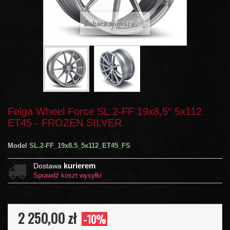
Zobacz większe
Felga Wheel Force SL.2-FF 19x8,5" 5x112
ET45 - FROZEN SILVER
Model
SL.2-FF_19x8.5_5x112_ET45_FS
kurierem
Dostawa
Sprawdź koszt wysyłki
2 250,00 zł
-10%