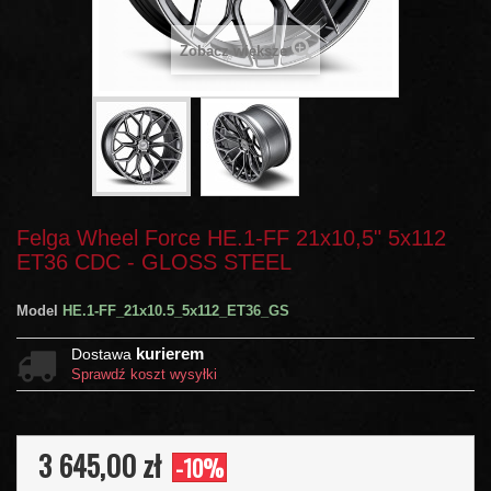
Zobacz większe
Felga Wheel Force HE.1-FF 21x10,5" 5x112
ET36 CDC - GLOSS STEEL
Model
HE.1-FF_21x10.5_5x112_ET36_GS
kurierem
Dostawa
Sprawdź koszt wysyłki
3 645,00 zł
-10%