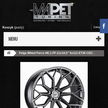
Koszyk
(pusty)
Zaloguj się
MENU
Felga Wheel Force HE.1-FF 21x10,5" 5x112 ET36 CDC -
GLOSS STEEL