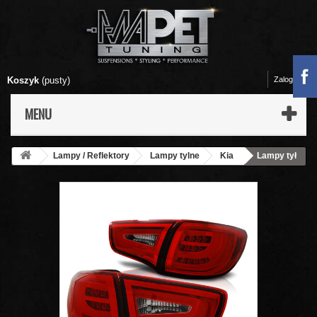
Koszyk
(pusty)
Zaloguj się
MENU
Lampy / Reflektory
Lampy tylne
Kia
Lampy tył
KIA SPORTAGE III 10- RED / WHITE LED BAR - diodowe - LDKI01