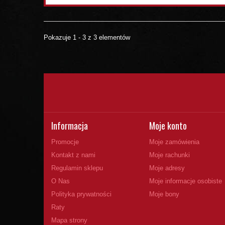
Pokazuje 1 - 3 z 3 elementów
Informacja
Moje konto
Promocje
Moje zamówienia
Kontakt z nami
Moje rachunki
Regulamin sklepu
Moje adresy
O Nas
Moje informacje osobiste
Polityka prywatności
Moje bony
Raty
Mapa strony