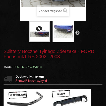
Zobacz większe
Splittery Boczne Tylnego Zderzaka - FORD
Focus mk1 RS 2002- 2003
Model
FO-FO-1-RS-RSD1G
kurierem
Dostawa
Sprawdź koszt wysyłki