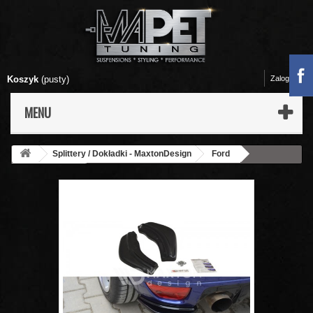
Koszyk
(pusty)
Zaloguj się
MENU
Splittery / Dokładki - MaxtonDesign
Ford
Focus MK1 RS
Splittery Boczne Tylnego Zderzaka - FORD Focus
mk1 RS 2002- 2003