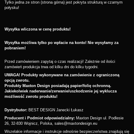
Tylko jedna ze stron (strona górna) jest pokryta strukturą w czarnym
połysku!
Wysyłka wliczona w cenę produktu!
Wysyłka możliwa tylko po wpłacie na konto! Nie wysyłamy za
pobraniem!
Przed zamówieniem zapytaj o czas realizacji! Zależnie od ilości
zamówień produkcja trwa od kilku dni do kilku tygodni.
UWAGA! Produkty wykonywane na zamówienie z ograniczoną
opcją zwrotu.
Produkty Maxton Design posiadają papier/folię ochronną.
Jakiekolwiek naderwanie/zerwanie/uszkodzenie jej wyklucza
możliwość zwrotu produktu!
Dystrybutor:
BEST DESIGN Janecki Łukasz
Producent i Podmiot odpowiedzialny:
Maxton Design ul. Podlesie
26, 32-830 Wojnicz, Polska, sales@maxtondesign.eu
Wszelakie informacje i instrukcje odnośnie bezpieczeństwa znajdują się