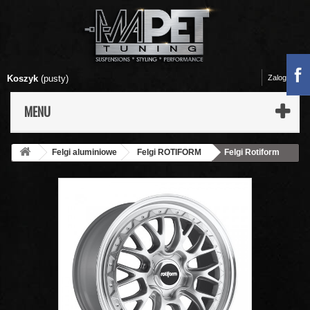
Koszyk
(pusty)
Zaloguj się
MENU
Felgi aluminiowe
Felgi ROTIFORM
Felgi Rotiform
LSR - 18x8,5 Silver Finish