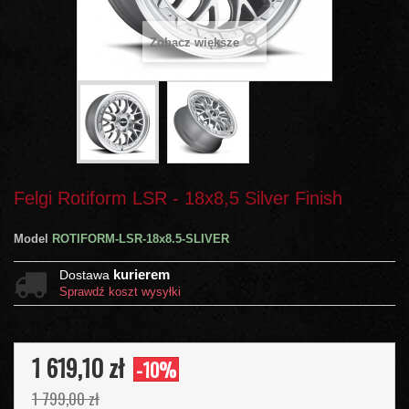
Zobacz większe
Felgi Rotiform LSR - 18x8,5 Silver Finish
Model
ROTIFORM-LSR-18x8.5-SLIVER
kurierem
Dostawa
Sprawdź koszt wysyłki
1 619,10 zł
-10%
1 799,00 zł