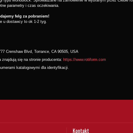
i typu Monoblock. Sprowadzane na zamówienie w wybranym przez Ciebie roz
tne parametry i czas oczekiwania.
edajemy felg za pobraniem!
 u dostawcy to ok 1-2 tyg.
4777 Crenshaw Blvd, Torrance, CA 90505, USA
 znajdują się na stronie producenta:
https://www.rotiform.com
merami katalogowymi dla identyfikacji.
Kontakt