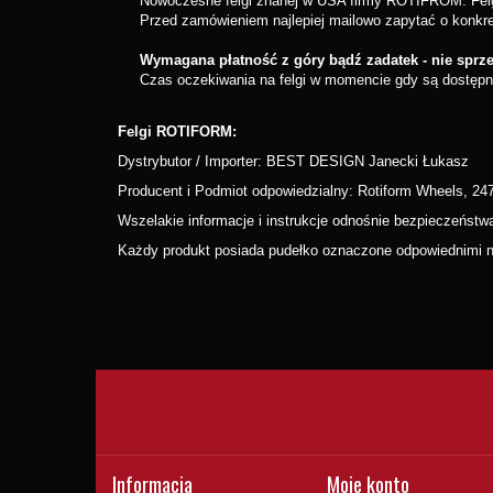
Nowoczesne felgi znanej w USA firmy ROTIFROM. Felg
Przed zamówieniem najlepiej mailowo zapytać o konkre
Wymagana płatność z góry bądź zadatek - nie sprz
Czas oczekiwania na felgi w momencie gdy są dostępne
Felgi ROTIFORM:
Dystrybutor / Importer: BEST DESIGN Janecki Łukasz
Producent i Podmiot odpowiedzialny: Rotiform Wheels, 2
Wszelakie informacje i instrukcje odnośnie bezpieczeństwa
Każdy produkt posiada pudełko oznaczone odpowiednimi nu
Informacja
Moje konto