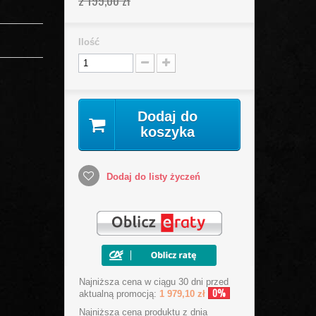
2 199,00 zł
Ilość
Dodaj do
koszyka
Dodaj do listy życzeń
Najniższa cena w ciągu 30 dni przed
0%
aktualną promocją:
1 979,10 zł
Najniższa cena produktu
z dnia