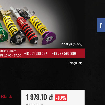
Koszyk
(pusty)
odziny pracy
+48 501 699 227
+48 792 596 396
 Pt. 10:00 - 17:00
Zaloguj się
1 979,10 zł
 Black
-10%