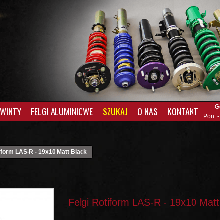
G
GWINTY
FELGI ALUMINIOWE
SZUKAJ
O NAS
KONTAKT
Pon. -
tiform LAS-R - 19x10 Matt Black
Felgi Rotiform LAS-R - 19x10 Matt