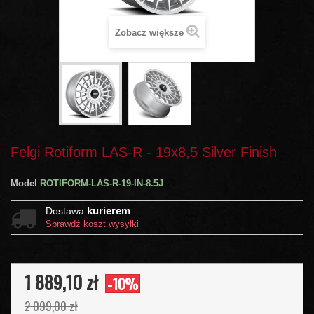
Zobacz większe
Felgi Rotiform LAS-R - 19x8,5 Silver Finish
Model
ROTIFORM-LAS-R-19-IN-8.5J
kurierem
Dostawa
Sprawdź koszt wysyłki
1 889,10 zł
-10%
2 099,00 zł