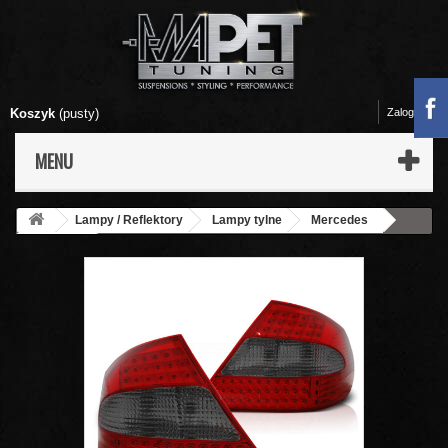
Koszyk
(pusty)
Zaloguj się
MENU
Lampy / Reflektory
Lampy tylne
Mercedes
CLK C209
Lampy tył Mercedes CLK (W209) Red / Smoke LED -
DIODOWE LDME42