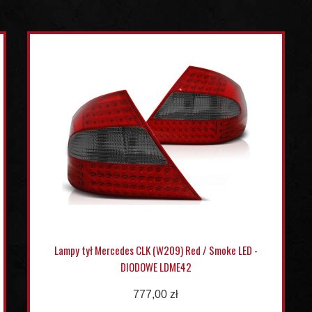
Lampy tył Mercedes CLK (W209) Red / Smoke LED -
DIODOWE LDME42
777,00 zł