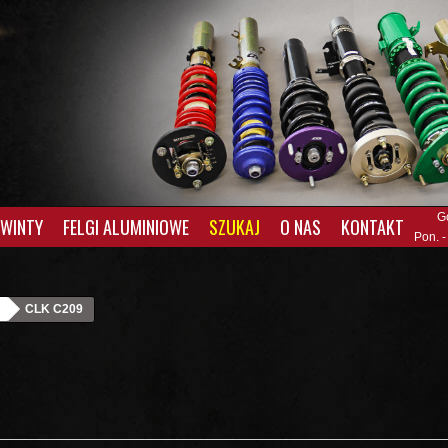
G
GWINTY
FELGI ALUMINIOWE
SZUKAJ
O NAS
KONTAKT
Pon. -
CLK C209