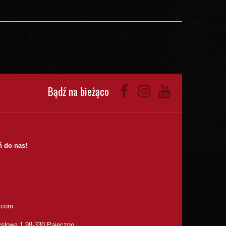
Bądź na bieżąco
 do nas!
.com
słowa 1 98-330 Pajęczno