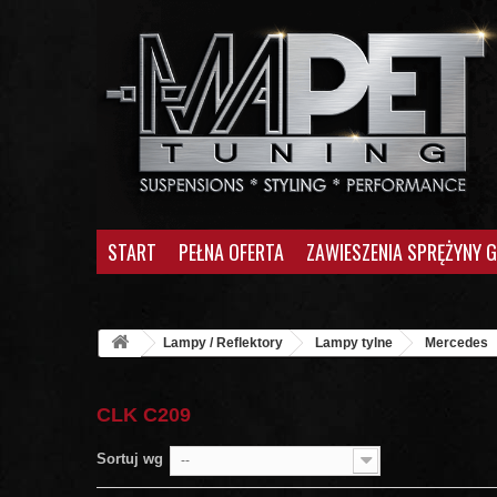
START
PEŁNA OFERTA
ZAWIESZENIA SPRĘŻYNY 
Lampy / Reflektory
Lampy tylne
Mercedes
CLK C209
Sortuj wg
--