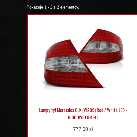
Pokazuje 1 - 2 z 2 elementów
Lampy tył Mercedes CLK (W209) Red / White LED -
DIODOWE LDME41
777,00 zł