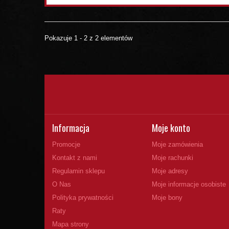
Pokazuje 1 - 2 z 2 elementów
Informacja
Moje konto
Promocje
Moje zamówienia
Kontakt z nami
Moje rachunki
Regulamin sklepu
Moje adresy
O Nas
Moje informacje osobiste
Polityka prywatności
Moje bony
Raty
Mapa strony