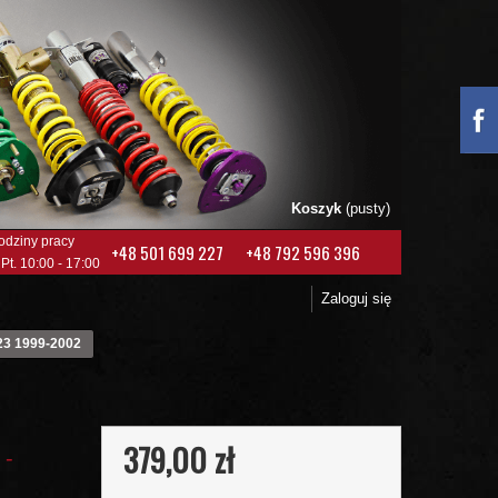
Koszyk
(pusty)
odziny pracy
+48 501 699 227
+48 792 596 396
 Pt. 10:00 - 17:00
Zaloguj się
T23 1999-2002
379,00 zł
 -