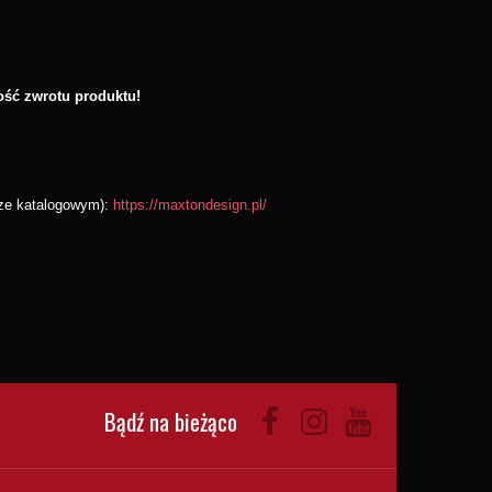
ość zwrotu produktu!
rze katalogowym):
https://maxtondesign.pl/
Bądź na bieżąco