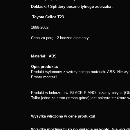
Dokładki / Splittery boczne tylnego zderzaka :
Toyota Celica T23
1999-2002
Cena za parę - 2 boczne elementy
Materiał: ABS
Opis produktu:
Produkt wykonany z wytrzymałego materiału ABS. Nie wyma
Prosty montaż!
Produkt w kolorze tzw. BLACK PIANO - czarny połysk (Gl
Tylko jedna ze stron (strona górna) jest pokryta strukturą
Wysyłka wliczona w cenę produktu!
Wysyłka możliwa tylko po wpłacie na konto! Nie wysy