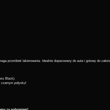
ga przeróbek lakierowania. Idealnie dopasowany do auta i gotowy do założe
oss Black).
 w czarnym połysku!
łamy za pobraniem!