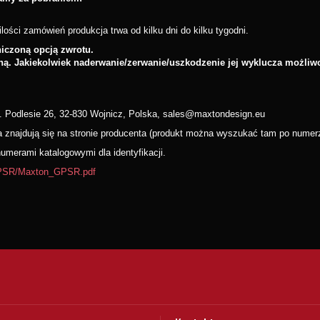
lości zamówień produkcja trwa od kilku dni do kilku tygodni.
czoną opcją zwrotu.
ną. Jakiekolwiek naderwanie/zerwanie/uszkodzenie jej wyklucza możliw
. Podlesie 26, 32-830 Wojnicz, Polska, sales@maxtondesign.eu
wa znajdują się na stronie producenta (produkt można wyszukać tam po nume
merami katalogowymi dla identyfikacji.
/GPSR/Maxton_GPSR.pdf