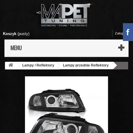
Koszyk
(pusty)
Zaloguj się
MENU
Lampy / Reflektory
Lampy przednie Reflektory
Audi
Audi A4 B5 (99-01)
Lampy przód Audi A4 B5 99-
clearglass S4 look xenon look BLACK H7 LPAU01