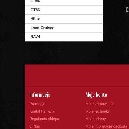
GR86
C
GT86
Hilux
Land Cruiser
RAV4
Informacja
Moje konto
Promocje
Moje zamówienia
Kontakt z nami
Moje rachunki
Regulamin sklepu
Moje adresy
O Nas
Moje informacje osobiste