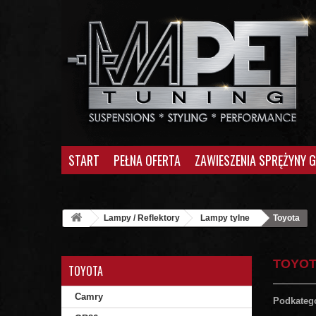
START
PEŁNA OFERTA
ZAWIESZENIA SPRĘŻYNY 
Lampy / Reflektory
Lampy tylne
Toyota
TOYO
TOYOTA
Camry
Podkateg