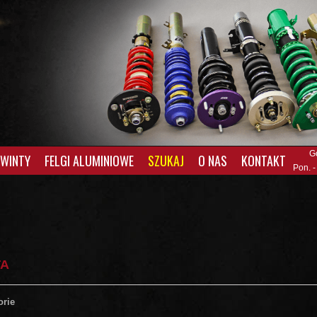
G
GWINTY
FELGI ALUMINIOWE
SZUKAJ
O NAS
KONTAKT
Pon. -
TA
orie