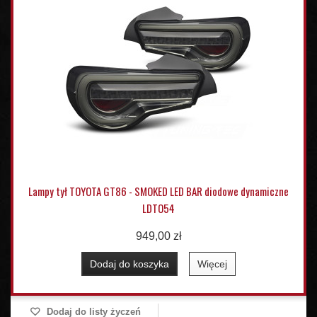
Lampy tył TOYOTA GT86 - SMOKED LED BAR diodowe dynamiczne
LDTO54
949,00 zł
Dodaj do koszyka
Więcej
Dodaj do listy życzeń