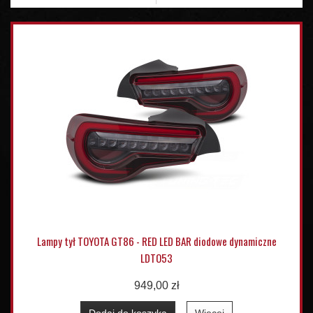
Lampy tył TOYOTA GT86 - RED LED BAR diodowe dynamiczne
LDTO53
949,00 zł