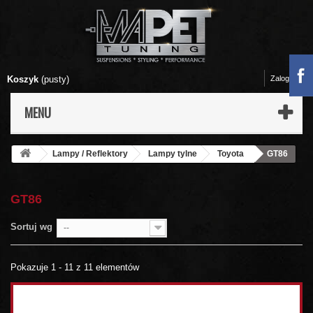
Koszyk
(pusty)
Zaloguj się
MENU
Lampy / Reflektory
Lampy tylne
Toyota
GT86
GT86
Sortuj wg
--
Pokazuje 1 - 11 z 11 elementów