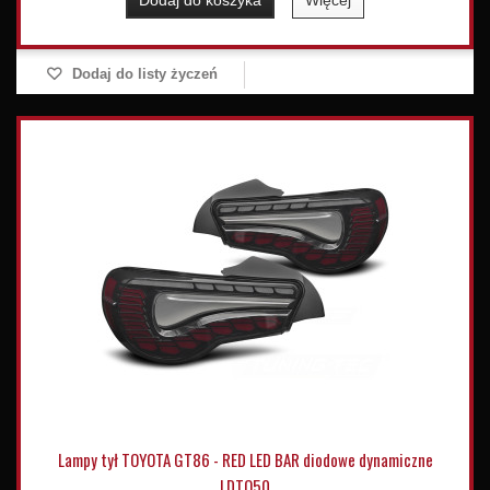
Dodaj do koszyka
Więcej
Dodaj do listy życzeń
Lampy tył TOYOTA GT86 - RED LED BAR diodowe dynamiczne
LDTO50