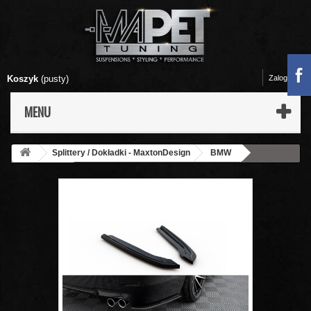
Koszyk
(pusty)
Zaloguj się
MENU
Splittery / Dokładki - MaxtonDesign
BMW
5 - F10 / F11
Splittery Boczne Tylnego Zderzaka - BMW M5 F10