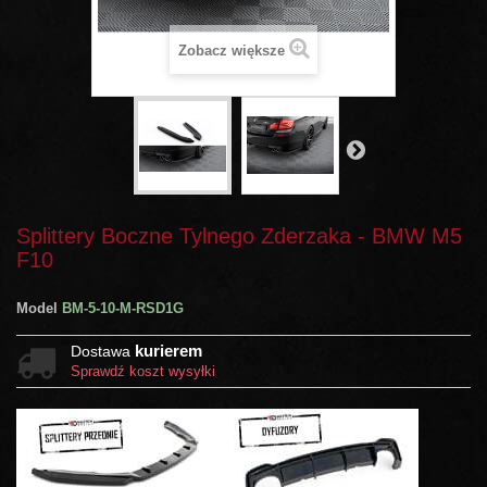
Zobacz większe
Splittery Boczne Tylnego Zderzaka - BMW M5
F10
Model
BM-5-10-M-RSD1G
kurierem
Dostawa
Sprawdź koszt wysyłki