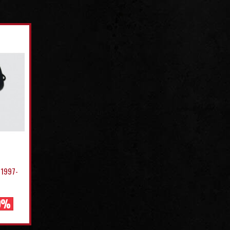
 1997-
0%