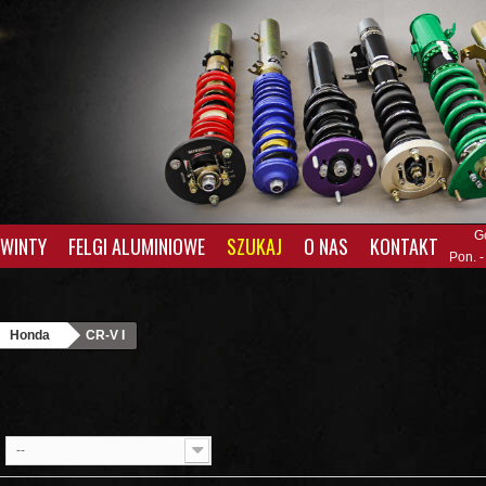
G
GWINTY
FELGI ALUMINIOWE
SZUKAJ
O NAS
KONTAKT
Pon. -
Honda
CR-V I
--