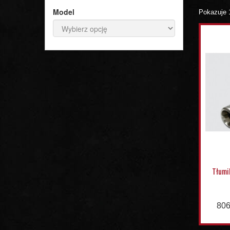
Model
Pokazuje 
Tłumi
806