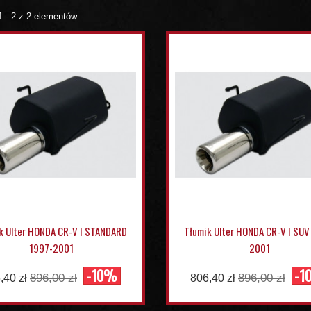
1 - 2 z 2 elementów
k Ulter HONDA CR-V I STANDARD
Tłumik Ulter HONDA CR-V I SUV
1997-2001
2001
-10%
-1
896,00 zł
896,00 zł
,40 zł
806,40 zł