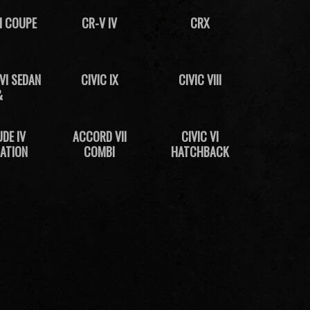
II COUPE
CR-V IV
CRX
VI SEDAN
CIVIC IX
CIVIC VIII
&
DE IV
ACCORD VII
CIVIC VI
ATION
COMBI
HATCHBACK