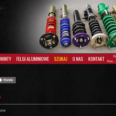
G
GWINTY
FELGI ALUMINIOWE
SZUKAJ
O NAS
KONTAKT
Pon. -
Honda
A
orie