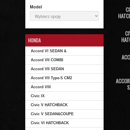
Model
CI
HATC
CI
HAT
HONDA
Accord VI SEDAN &
ACC
Accord VII COMBI
Accord VII SEDAN
Accord VII Type-S CM2
ACCORD
S
Accord VIII
Civic IX
Civic V HATCHBACK
Civic V SEDAN&COUPE
Civic VI HATCHBACK