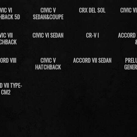
VIC VI
CIVIC V
CRX DEL SOL
CIVIC V
HBACK 5D
SEDAN&COUPE
VIC VII
CIVIC VI SEDAN
CR-V I
ACCORD 
CHBACK
ORD VIII
CIVIC V
ACCORD VII SEDAN
PRELU
HATCHBACK
GENER
 VII TYPE-
 CM2