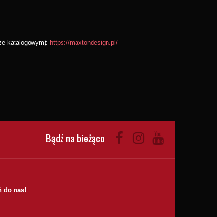
rze katalogowym):
https://maxtondesign.pl/
Bądź na bieżąco
 do nas!