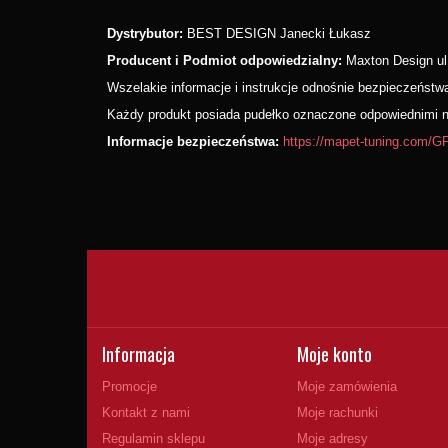
Dystrybutor:
BEST DESIGN Janecki Łukasz
Producent i Podmiot odpowiedzialny:
Maxton Design ul
Wszelakie informacje i instrukcje odnośnie bezpieczeńst
Każdy produkt posiada pudełko oznaczone odpowiednimi nu
Informacje bezpieczeństwa:
https://mapet-tuning.com
Informacja
Moje konto
Promocje
Moje zamówienia
Kontakt z nami
Moje rachunki
Regulamin sklepu
Moje adresy