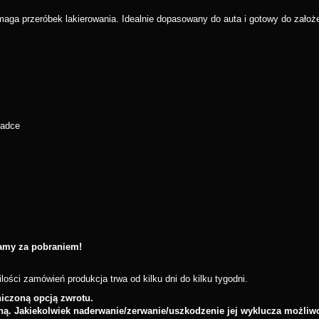
ga przeróbek lakierowania. Idealnie dopasowany do auta i gotowy do założe
ładce
łamy za pobraniem!
lości zamówień produkcja trwa od kilku dni do kilku tygodni.
czoną opcją zwrotu.
ną. Jakiekolwiek naderwanie/zerwanie/uszkodzenie jej wyklucza możliw