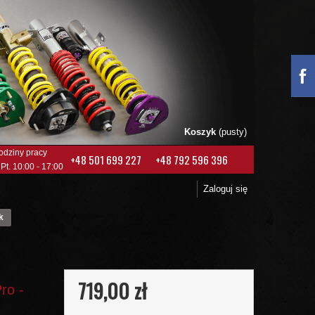
Koszyk
(pusty)
odziny pracy
+48 501 699 227
+48 792 596 396
 Pt. 10:00 - 17:00
Zaloguj się
k
719,00 zł
ro -