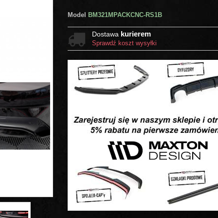
Model
BM321MPACKCNC-RS1B
kurierem
Dostawa
Sprawdź koszt wysyłki