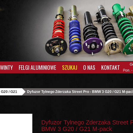
G
GWINTY
FELGI ALUMINIOWE
SZUKAJ
O NAS
KONTAKT
Pon. -
- G20 / G21
Dyfuzor Tylnego Zderzaka Street Pro - BMW 3 G20 / G21 M-pac
Dyfuzor Tylnego Zderzaka Street P
BMW 3 G20 / G21 M-pack