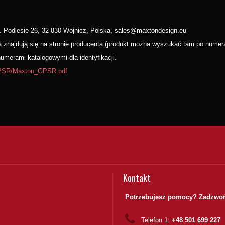
. Podlesie 26, 32-830 Wojnicz, Polska, sales@maxtondesign.eu
wa znajdują się na stronie producenta (produkt można wyszukać tam po nume
merami katalogowymi dla identyfikacji.
/GPSR/Maxton_GPSR.pdf
Kontakt
Potrzebujesz pomocy? Zadzwoń
Telefon 1:
+48 501 699 227