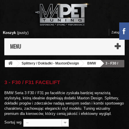
Koszyk
(pusty)
Zaloguj się
MENU
Splittery / Dokładki - MaxtonDesign
BMW
3 - F30 /
F31 Facelift
3 - F30 / F31 FACELIFT
BMW Seria 3 F30 / F31 po facelifcie zyskała bardziej wyrazistą
stylistykę, którą idealnie dopełniają dodatki Maxton Design. Splittery,
dokładki progów i zderzaków nadają wersjom sedan i kombi sportowego
charakteru, zachowując elegancki styl modelu. Tuning wizualny
premium dla kierowców, którzy cenią jakość i efektowny wygląd.
Sortuj wg
--