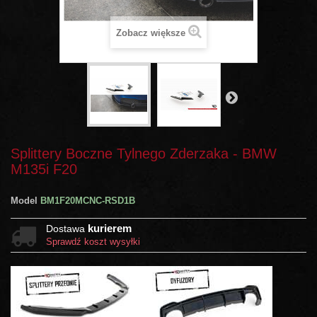
Zobacz większe
Splittery Boczne Tylnego Zderzaka - BMW
M135i F20
Model
BM1F20MCNC-RSD1B
kurierem
Dostawa
Sprawdź koszt wysyłki