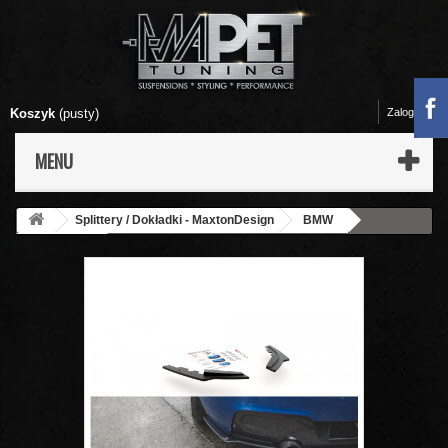
Koszyk
(pusty)
Zaloguj się
MENU
Splittery / Dokładki - MaxtonDesign
BMW
1 - F20 / F21
Splittery Boczne Tylnego Zderzaka - BMW M135i
F20