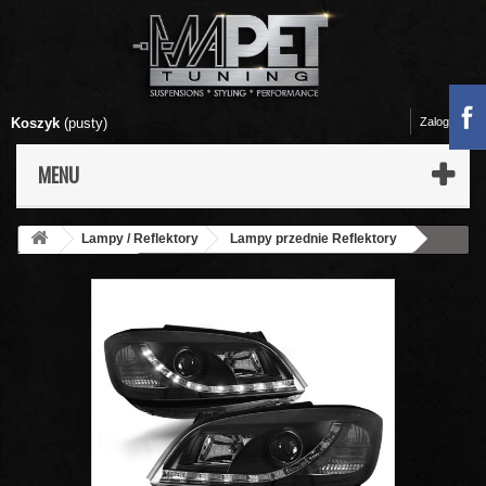
Koszyk
(pusty)
Zaloguj się
MENU
Lampy / Reflektory
Lampy przednie Reflektory
Opel
Zafira
Lampy przód Opel Zafira - BLACK LED - diodowe
LPOP42