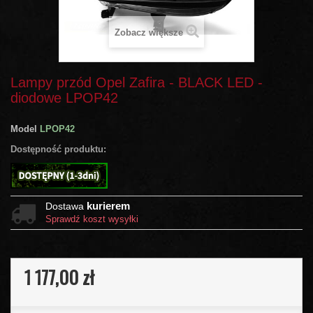
Zobacz większe
Lampy przód Opel Zafira - BLACK LED -
diodowe LPOP42
Model
LPOP42
Dostępność produktu:
kurierem
Dostawa
Sprawdź koszt wysyłki
1 177,00 zł