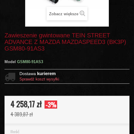
Zobacz większe
Zawieszenie gwintowane TEIN STREET
ADVANCE Z MAZDA MAZDASPEED3 (BK3P)
GSM80-91AS3
Model
GSM80-91AS3
kurierem
Dostawa
Sprawdź koszt wysyłki
4 258,17 zł
-3%
4 389,87 zł
Ilość