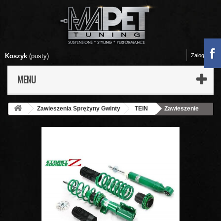
Koszyk
(pusty)
Zaloguj się
MENU
Zawieszenia Sprężyny Gwinty
TEIN
Zawieszenie
gwintowane TEIN STREET ADVANCE Z MAZDA MAZDASPEED3
(BK3P) GSM80-91AS3