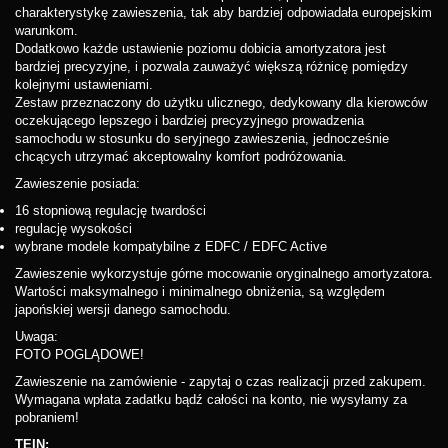
charakterystykę zawieszenia, tak aby bardziej odpowiadała europejskim
warunkom.
Dodatkowo każde ustawienie poziomu dobicia amortyzatora jest
bardziej precyzyjne, i pozwala zauważyć większą różnicę pomiędzy
kolejnymi ustawieniami.
Zestaw przeznaczony do użytku ulicznego, dedykowany dla kierowców
oczekującego lepszego i bardziej precyzyjnego prowadzenia
samochodu w stosunku do seryjnego zawieszenia, jednocześnie
chcących utrzymać akceptowalny komfort podróżowania.
Zawieszenie posiada:
16 stopniową regulację twardości
regulację wysokości
wybrane modele kompatybilne z EDFC / EDFC Active
Zawieszenie wykorzystuje górne mocowanie oryginalnego amortyzatora.
Wartości maksymalnego i minimalnego obniżenia, są względem
japońskiej wersji danego samochodu.
Uwaga:
FOTO POGLĄDOWE!
Zawieszenie na zamówienie - zapytaj o czas realizacji przed zakupem.
Wymagana wpłata zadatku bądź całości na konto, nie wysyłamy za
pobraniem!
TEIN: