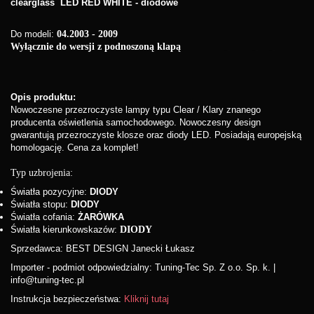
clearglass LED RED WHITE - diodowe
Do modeli:
04.2003 - 2009
Wyłącznie do wersji z podnoszoną klapą
Opis produktu:
Nowoczesne przezroczyste lampy typu Clear / Klary znanego
producenta oświetlenia samochodowego. Nowoczesny design
gwarantują przezroczyste klosze oraz diody LED. Posiadają europejską
homologację. Cena za komplet!
Typ uzbrojenia:
Światła pozycyjne:
DIODY
Światła stopu:
DIODY
Światła cofania:
ŻARÓWKA
Światła kierunkowskazów:
DIODY
Sprzedawca: BEST DESIGN Janecki Łukasz
Importer - podmiot odpowiedzialny: Tuning-Tec Sp. Z o.o. Sp. k. |
info@tuning-tec.pl
Instrukcja bezpieczeństwa:
Kliknij tutaj