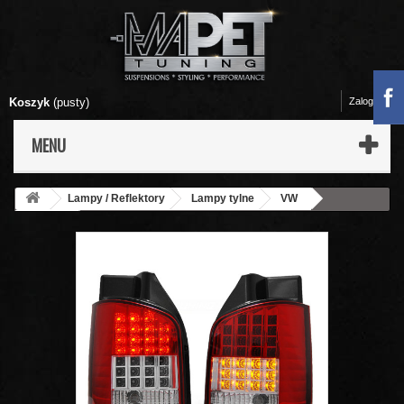
Koszyk
(pusty)
Zaloguj się
MENU
Lampy / Reflektory
Lampy tylne
VW
T5 03-09
Lampy tył VW T5 03-09 LED RED WHITE diodowe
LDVW44 Podnoszona KLAPA