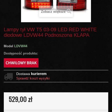
Zobacz większe
Lampy tył VW T5 03-09 LED RED WHITE
diodowe LDVW44 Podnoszona KLAPA
Model
LDVW44
Dostępność produktu:
kurierem
Dostawa
Sprawdź koszt wysyłki
529,00 zł