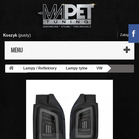
Koszyk
(pusty)
Zaloguj się
MENU
Lampy / Reflektory
Lampy tylne
VW
T5 03-09
Lampy tył VW T5 03-15 SMOKED BLACK LED BAR
diodowe - LDVWH7 DRZWI