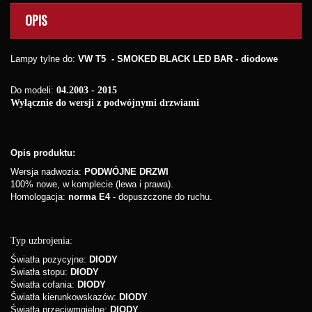
OPIS
Lampy tylne do:
VW T5
- SMOKED BLACK LED BAR - diodowe
Do modeli:
04.2003 - 2015
Wyłącznie do wersji z podwójnymi drzwiami
Opis produktu:
Wersja nadwozia:
PODWÓJNE DRZWI
100% nowe, w komplecie (lewa i prawa).
Homologacja:
norma E4
- dopuszczone do ruchu.
Typ uzbrojenia:
Światła pozycyjne:
DIODY
Światła stopu:
DIODY
Światła cofania:
DIODY
Światła kierunkowskazów:
DIODY
Światła przeciwmgielne:
DIODY