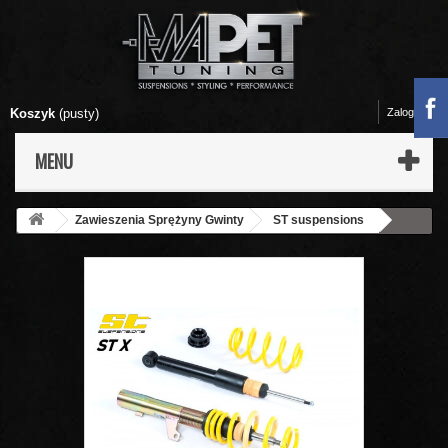
Koszyk
(pusty)
Zaloguj się
MENU
Zawieszenia Sprężyny Gwinty
ST suspensions
13290023 Zawieszenie gwintowane ST X RENAULT CLIO III Grandtour
(KR0/1) 02/2008-