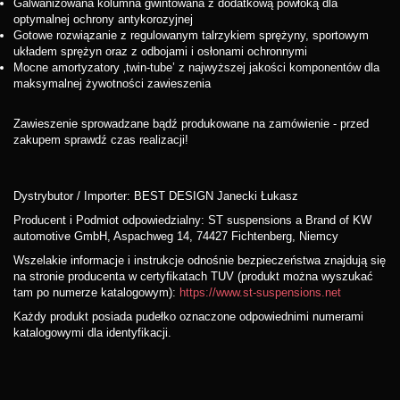
Galwanizowana kolumna gwintowana z dodatkową powłoką dla
optymalnej ochrony antykorozyjnej
Gotowe rozwiązanie z regulowanym talrzykiem sprężyny, sportowym
układem sprężyn oraz z odbojami i osłonami ochronnymi
Mocne amortyzatory ‚twin-tube’ z najwyższej jakości komponentów dla
maksymalnej żywotności zawieszenia
Zawieszenie sprowadzane bądź produkowane na zamówienie - przed
zakupem sprawdź czas realizacji!
Dystrybutor / Importer: BEST DESIGN Janecki Łukasz
Producent i Podmiot odpowiedzialny: ST suspensions a Brand of KW
automotive GmbH, Aspachweg 14, 74427 Fichtenberg, Niemcy
Wszelakie informacje i instrukcje odnośnie bezpieczeństwa znajdują się
na stronie producenta w certyfikatach TUV (produkt można wyszukać
tam po numerze katalogowym):
https://www.st-suspensions.net
Każdy produkt posiada pudełko oznaczone odpowiednimi numerami
katalogowymi dla identyfikacji.