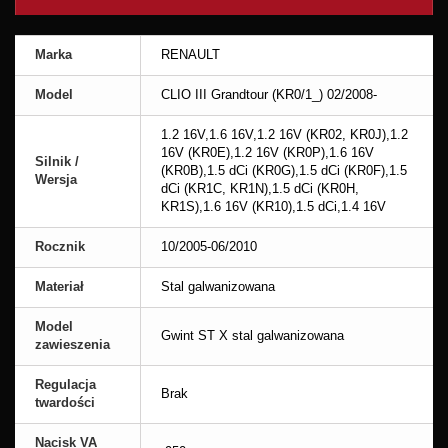
Marka
RENAULT
Model
CLIO III Grandtour (KR0/1_) 02/2008-
1.2 16V,1.6 16V,1.2 16V (KR02, KR0J),1.2
16V (KR0E),1.2 16V (KR0P),1.6 16V
Silnik /
(KR0B),1.5 dCi (KR0G),1.5 dCi (KR0F),1.5
Wersja
dCi (KR1C, KR1N),1.5 dCi (KR0H,
KR1S),1.6 16V (KR10),1.5 dCi,1.4 16V
Rocznik
10/2005-06/2010
Materiał
Stal galwanizowana
Model
Gwint ST X stal galwanizowana
zawieszenia
Regulacja
Brak
twardości
Nacisk VA