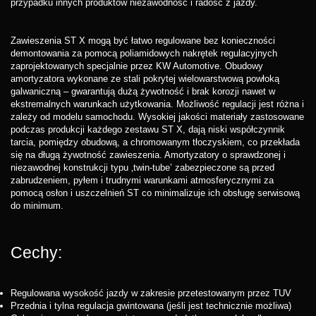
przypadku innych produktów niezawodność i radość z jazdy.
Zawieszenia ST X mogą być łatwo regulowane bez konieczności
demontowania za pomocą poliamidowych nakrętek regulacyjnych
zaprojektowanych specjalnie przez KW Automotive. Obudowy
amortyzatora wykonane ze stali pokrytej wielowarstwową powłoką
galwaniczną – gwarantują dużą żywotność i brak korozji nawet w
ekstremalnych warunkach użytkowania. Możliwość regulacji jest różna i
zależy od modelu samochodu. Wysokiej jakości materiały zastosowane
podczas produkcji każdego zestawu ST X, dają niski współczynnik
tarcia, pomiędzy obudową, a chromowanym tłoczyskiem, co przekłada
się na długą żywotność zawieszenia. Amortyzatory o sprawdzonej i
niezawodnej konstrukcji typu ‚twin-tube’ zabezpieczone są przed
zabrudzeniem, pyłem i trudnymi warunkami atmosferycznymi za
pomocą osłon i uszczelnień ST co minimalizuje ich obsługę serwisową
do minimum.
Cechy:
Regulowana wysokość jazdy w zakresie przetestowanym przez TUV
Przednia i tylna regulacja gwintowana (jeśli jest technicznie możliwa)