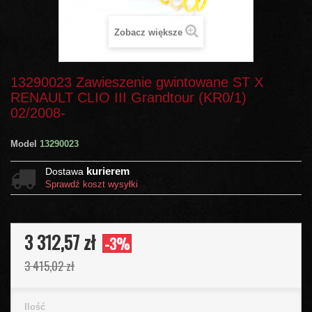
Zobacz większe
13290023 Zawieszenie gwintowane ST X
RENAULT CLIO III Grandtour (KR0/1)
02/2008-
Model
13290023
kurierem
Dostawa
Sprawdź koszt wysyłki
3 312,57 zł
-3%
3 415,02 zł
Ilość