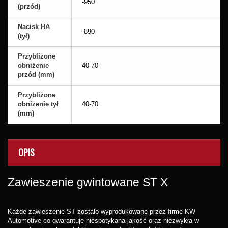
-950
(przód)
Nacisk HA
-890
(tył)
Przybliżone
obniżenie
40-70
przód (mm)
Przybliżone
obniżenie tył
40-70
(mm)
OPIS
Zawieszenie gwintowane ST X
Każde zawieszenie ST zostało wyprodukowane przez firmę KW
Automotive co gwarantuje niespotykana jakość oraz niezwykła w