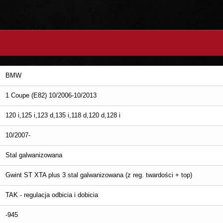
BMW
1 Coupe (E82) 10/2006-10/2013
120 i,125 i,123 d,135 i,118 d,120 d,128 i
10/2007-
Stal galwanizowana
Gwint ST XTA plus 3 stal galwanizowana (z reg. twardości + top)
TAK - regulacja odbicia i dobicia
-945