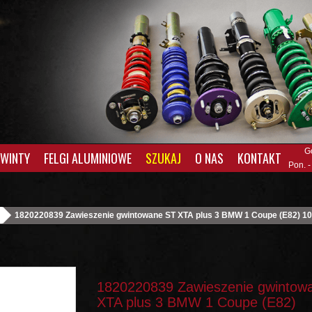
G
GWINTY
FELGI ALUMINIOWE
SZUKAJ
O NAS
KONTAKT
Pon. -
1820220839 Zawieszenie gwintowane ST XTA plus 3 BMW 1 Coupe (E82) 10
1820220839 Zawieszenie gwintow
XTA plus 3 BMW 1 Coupe (E82)