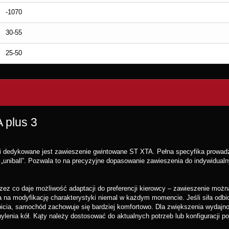
-1070
30-55
25-50
 plus 3
ści dedykowane jest zawieszenie gwintowane ST XTA. Pełna specyfika prowad
uniball”. Pozwala to na precyzyjne dopasowanie zawieszenia do indywidualny
z co daje możliwość adaptacji do preferencji kierowcy – zawieszenie możn
la na modyfikację charakterystyki niemal w każdym momencie. Jeśli siła odbic
 odbicia, samochód zachowuje się bardziej komfortowo. Dla zwiększenia wydaj
lenia kół. Kąty należy dostosować do aktualnych potrzeb lub konfiguracji po