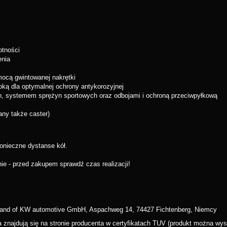
tności
enia
omocą gwintowanej nakrętki
ą dla optymalnej ochrony antykorozyjnej
n, systemem sprężyn sportowych oraz odbojami i ochroną przeciwpyłkową
any także caster)
onieczne dystanse kół.
 - przed zakupem sprawdź czas realizacji!
Brand of KW automotive GmbH, Aspachweg 14, 74427 Fichtenberg, Niemcy
wa znajdują się na stronie producenta w certyfikatach TUV (produkt można 