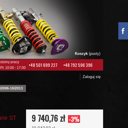
Koszyk
(pusty)
odziny pracy
+48 501 699 227
+48 792 596 396
 Pt. 10:00 - 17:00
Zaloguj się
/2006-10/2013
9 740,76 zł
ane ST
-3%