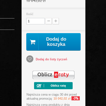
10 042,02 zł
Ilość
Dodaj do
koszyka
Dodaj do listy życzeń
Najniższa cena w ciągu 30 dni przed
-3%
aktualną promocją:
10 042,02 zł
Najniższa cena produktu
z dnia