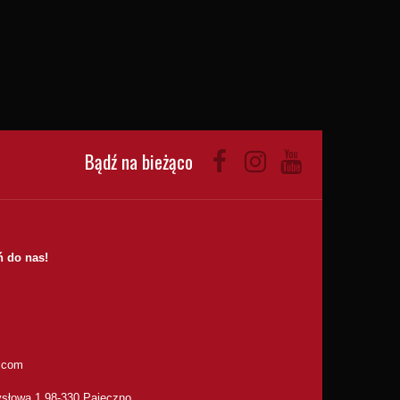
Bądź na bieżąco
 do nas!
.com
słowa 1 98-330 Pajęczno