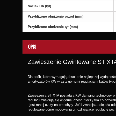
Nacisk HA (tył)
Przybliżone obniżenie przód (mm)
Przybliżone obniżenie tył (mm)
OPIS
Zawieszenie Gwintowane ST XTA
Dla osób, które wymagają absolutnie najlepszej wydajno
amortyzatorów KW wraz z górnymi regulacjami kątów typu „
Zawieszenia ST XTA posiadają KW damping technology prze
regulacji znajdują się w górnej części tłoczyska co pozwa
i jest mniej czuły na przechyły. Jeśli zmniejsza się siła
regulowane górne mocowania umożliwiające regulację pochy