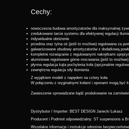
Cechy:
nowoczesna budowa amortyzatorów dla maksymalnej żywo
zredukowane tarcie systemu dla efektywnej regulacji tłumi
indywidualne obniżenie
przednia oraz tylna oś (jeśli to możliwe) regulowana za p
galwanizowane obudowy amortyzatorów z dodatkową powłok
kompletne rozwiązanie z regulowanymi nakrętkami spręży
aluminiowe regulowane górne mocowania (jeśli to możliwe)
płynna regulacja kąta pochylenia koła (opcjonalnie regulow
zewnętrzna regulacja siły tłumienia
Z wyjątkiem modeli z napędem na cztery koła.
W połączeniu z oryginalnymi kołami i oponami mogą być k
Zawieszenie sprowadzane bądź produkowane na zamówienie
Dystrybutor / Importer: BEST DESIGN Janecki Łukasz
Producent i Podmiot odpowiedzialny: ST suspensions a 
Wszelakie informacje i instrukcje odnośnie bezpieczeńst