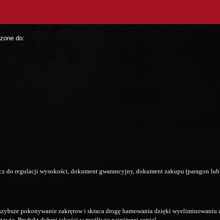
czone do:
z do regulacji wysokości, dokument gwarancyjny, dokument zakupu (paragon lub 
szybsze pokonywanie zakrętow i skraca drogę hamowania dzięki wyeliminowaniu z
awie. Produkt dobrej jakości w możliwie najniższej cenie!