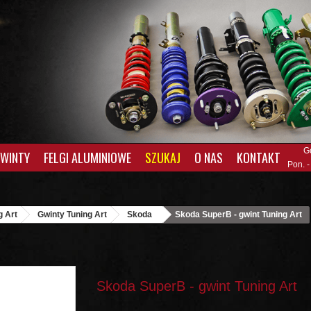
G
GWINTY
FELGI ALUMINIOWE
SZUKAJ
O NAS
KONTAKT
Pon. -
g Art
Gwinty Tuning Art
Skoda
Skoda SuperB - gwint Tuning Art
Skoda SuperB - gwint Tuning Art