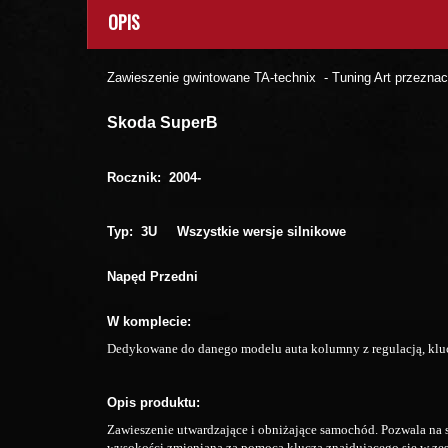
OPIS
Zawieszenie gwintowane TA-technix - Tuning Art przezna
Skoda SuperB
Rocznik: 2004-
Typ: 3U
Wszystkie wersje silnikowe
Napęd Przedni
W komplecie:
Dedykowane do danego modelu auta kolumny z regulacją, kluc
Opis produktu:
Zawieszenie utwardzające i obniżające samochód. Pozwala na 
wysokości zmienianą za pomocą klucza znajdującego się w zest