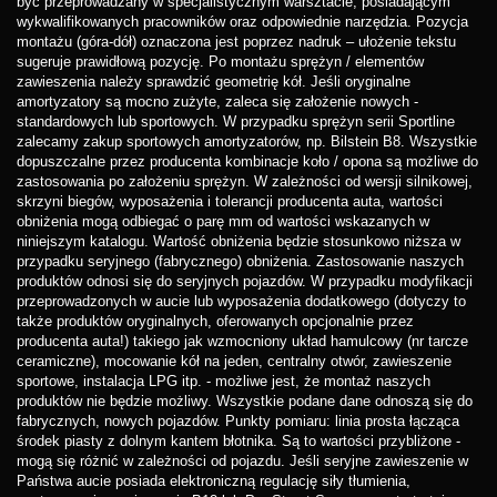
być przeprowadzany w specjalistycznym warsztacie, posiadającym
wykwalifikowanych pracowników oraz odpowiednie narzędzia. Pozycja
montażu (góra-dół) oznaczona jest poprzez nadruk – ułożenie tekstu
sugeruje prawidłową pozycję. Po montażu sprężyn / elementów
zawieszenia należy sprawdzić geometrię kół. Jeśli oryginalne
amortyzatory są mocno zużyte, zaleca się założenie nowych -
standardowych lub sportowych. W przypadku sprężyn serii Sportline
zalecamy zakup sportowych amortyzatorów, np. Bilstein B8. Wszystkie
dopuszczalne przez producenta kombinacje koło / opona są możliwe do
zastosowania po założeniu sprężyn. W zależności od wersji silnikowej,
skrzyni biegów, wyposażenia i tolerancji producenta auta, wartości
obniżenia mogą odbiegać o parę mm od wartości wskazanych w
niniejszym katalogu. Wartość obniżenia będzie stosunkowo niższa w
przypadku seryjnego (fabrycznego) obniżenia. Zastosowanie naszych
produktów odnosi się do seryjnych pojazdów. W przypadku modyfikacji
przeprowadzonych w aucie lub wyposażenia dodatkowego (dotyczy to
także produktów oryginalnych, oferowanych opcjonalnie przez
producenta auta!) takiego jak wzmocniony układ hamulcowy (nr tarcze
ceramiczne), mocowanie kół na jeden, centralny otwór, zawieszenie
sportowe, instalacja LPG itp. - możliwe jest, że montaż naszych
produktów nie będzie możliwy. Wszystkie podane dane odnoszą się do
fabrycznych, nowych pojazdów. Punkty pomiaru: linia prosta łącząca
środek piasty z dolnym kantem błotnika. Są to wartości przybliżone -
mogą się różnić w zależności od pojazdu. Jeśli seryjne zawieszenie w
Państwa aucie posiada elektroniczną regulację siły tłumienia,