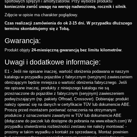
sportowych sprężyn i amortyzatorów. Przy wyborze produktu
koniecznie zwróć uwagę na wersję nadwoziową, rocznik i silnik
.
Zdjęcie w opisie ma charakter poglądowy.
Czas realizacji zamówienia do ok 2-15 dni. W przypadku dłuższego
terminu skontaktujemy się z Tobą.
Gwarancja:
Produkt objęty
24-miesięczną gwarancją bez limitu kilometrów
.
Uwagi i dodatkowe informacje:
E1 - Jeśli nie opisane inaczej, wartość obniżenia podawana w naszym
katalogu w przypadku pojazdów z fabrycznym (seryjnym) zawieszeniem
obniżającym będzie mniejsza o wartość obniżenia fabrycznego. Jeśli
nie opisane inaczej, produkty z niniejszego katalogu nie są
przeznaczone do pojazdów z fabrycznym (seryjnym) zawieszeniem
podwyższającym (np. pakiety Offroad, Crossover). Dobierając produkt
należy opierać się na danych w certyfikacie TÜV lub dokumencie ABE.
Proszę przed montażem porównać oznaczenia na otrzymanym
produkcie z oznaczeniami zawartymi w TÜV lub dokumencie ABE
(dołączane do paczek lub dostępne do pobrania na www.eibach.com) W
przypadku stwierdzenia rozbieżności zestawu nie należy montować -
prosimy w takim wypadku o kontakt ze sprzedawcą. Montaż powinien