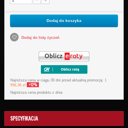
Dodaj do koszyka
Dodaj do listy życzeń
Najniższa cena w ciągu 30 dni przed aktualną promocją:
1
+12%
956,36 zł
Najniższa cena produktu
z dnia
SPECYFIKACJA