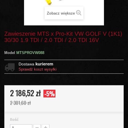
Zobacz większe
Zawieszenie MTS x Pro-Kit VW GOLF V (1K1)
30/30 1.9 TDI / 2.0 TDI / 2.0 TDI 16V
Model
MTSPROVW088
kurierem
Dostawa
Sprawdź koszt wysyłki
2 186,52 zł
-5%
2 301,60 zł
Ilość