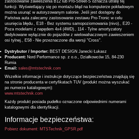
zastosowanie zawieszenia B12 lub Pro-Street-S oznacza utratę tej
funkcji. Wyświetlający się po montażu błąd na komputerze pokładowym
można usunąć w autoryzowanym salonie. Jeśli jest dostępny do
Państwa auta zalecamy zastosowanie zestawu Pro-Tronic w celu
usunięcia błędu., E18 - Bez systemu samopoziomowania (nivo)., E20 -
Poza modelami z napędem 4x4 (4WD)., 114 - Tylne amortyzatory
dedykowane wyłącznie do pojazdów z wielowahaczowym zawieszeniem
osi tylnej., E58 - Nie przeznaczone dla wersji "Cross".
Dystrybutor / Importer:
BEST DESIGN Janecki Łukasz
Producent:
Nord Performance sp. z o.o., Działkowców 15, 84-230
Rumia
Email:
sales@mtstechnik.com
Wszelkie informacje i instrukcje dotyczące bezpieczeństwa znajdują się
na stronie producenta w certyfikatach TUV (produkt można wyszukać
po numerze katalogowym):
www.mtstechnik.com
Każdy produkt posiada pudełko oznaczone odpowiednimi numerami
katalogowymi dla identyfikacji.
Informacje bezpieczeństwa:
Pobierz dokument: MTSTechnik_GPSR.pdf