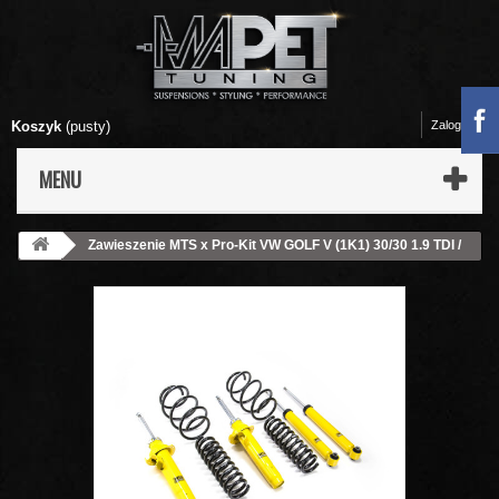
Koszyk
(pusty)
Zaloguj się
MENU
Zawieszenie MTS x Pro-Kit VW GOLF V (1K1) 30/30 1.9 TDI /
2.0 TDI / 2.0 TDI 16V