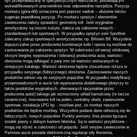
być przeprowadzany w specjalistycznym warsztacie, posiadającym
wykwalifikowanych pracowników oraz odpowiednie narzędzia. Pozycja
montażu (góra-dół) oznaczona jest poprzez nadruk – ułożenie tekstu
sugeruje prawidłową pozycję. Po montażu sprężyn / elementów
zawieszenia należy sprawdzić geometrię kół. Jeśli oryginalne
amortyzatory są mocno zużyte, zaleca się założenie nowych -
standardowych lub sportowych. W przypadku sprężyn serii Sportline
zalecamy zakup sportowych amortyzatorów, np. Bilstein B8. Wszystkie
dopuszczalne przez producenta kombinacje koło / opona są możliwe do
zastosowania po założeniu sprężyn. W zależności od wersji silnikowej,
skrzyni biegów, wyposażenia i tolerancji producenta auta, wartości
obniżenia mogą odbiegać o parę mm od wartości wskazanych w
niniejszym katalogu. Wartość obniżenia będzie stosunkowo niższa w
przypadku seryjnego (fabrycznego) obniżenia. Zastosowanie naszych
produktów odnosi się do seryjnych pojazdów. W przypadku modyfikacji
przeprowadzonych w aucie lub wyposażenia dodatkowego (dotyczy to
także produktów oryginalnych, oferowanych opcjonalnie przez
producenta auta!) takiego jak wzmocniony układ hamulcowy (nr tarcze
ceramiczne), mocowanie kół na jeden, centralny otwór, zawieszenie
sportowe, instalacja LPG itp. - możliwe jest, że montaż naszych
produktów nie będzie możliwy. Wszystkie podane dane odnoszą się do
fabrycznych, nowych pojazdów. Punkty pomiaru: linia prosta łącząca
środek piasty z dolnym kantem błotnika. Są to wartości przybliżone -
mogą się różnić w zależności od pojazdu. Jeśli seryjne zawieszenie w
Państwa aucie posiada elektroniczną regulację siły tłumienia,