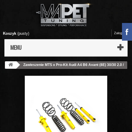
Koszyk
(pusty)
Zaloguj się
MENU
Zawieszenie MTS x Pro-Kit Audi A4 B6 Avant (8E) 30/30 2.0 /
2.5 TDI