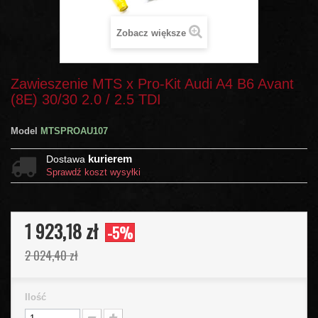
Zobacz większe
Zawieszenie MTS x Pro-Kit Audi A4 B6 Avant
(8E) 30/30 2.0 / 2.5 TDI
Model
MTSPROAU107
kurierem
Dostawa
Sprawdź koszt wysyłki
1 923,18 zł
-5%
2 024,40 zł
Ilość