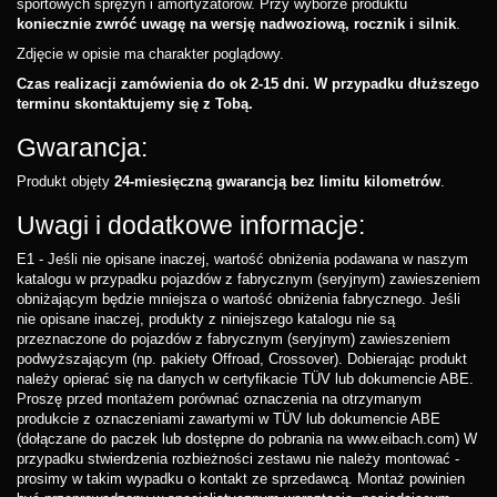
sportowych sprężyn i amortyzatorów. Przy wyborze produktu
koniecznie zwróć uwagę na wersję nadwoziową, rocznik i silnik
.
Zdjęcie w opisie ma charakter poglądowy.
Czas realizacji zamówienia do ok 2-15 dni. W przypadku dłuższego
terminu skontaktujemy się z Tobą.
Gwarancja:
Produkt objęty
24-miesięczną gwarancją bez limitu kilometrów
.
Uwagi i dodatkowe informacje:
E1 - Jeśli nie opisane inaczej, wartość obniżenia podawana w naszym
katalogu w przypadku pojazdów z fabrycznym (seryjnym) zawieszeniem
obniżającym będzie mniejsza o wartość obniżenia fabrycznego. Jeśli
nie opisane inaczej, produkty z niniejszego katalogu nie są
przeznaczone do pojazdów z fabrycznym (seryjnym) zawieszeniem
podwyższającym (np. pakiety Offroad, Crossover). Dobierając produkt
należy opierać się na danych w certyfikacie TÜV lub dokumencie ABE.
Proszę przed montażem porównać oznaczenia na otrzymanym
produkcie z oznaczeniami zawartymi w TÜV lub dokumencie ABE
(dołączane do paczek lub dostępne do pobrania na www.eibach.com) W
przypadku stwierdzenia rozbieżności zestawu nie należy montować -
prosimy w takim wypadku o kontakt ze sprzedawcą. Montaż powinien