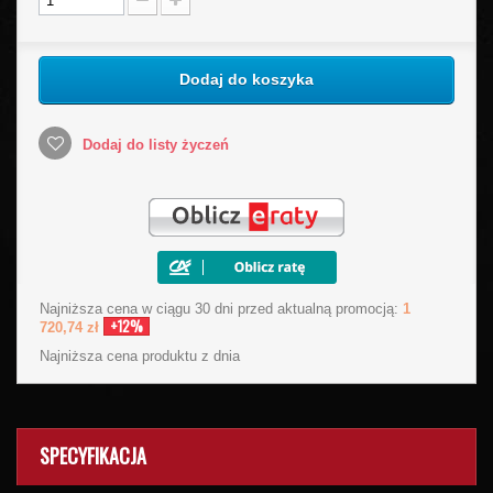
Dodaj do koszyka
Dodaj do listy życzeń
Najniższa cena w ciągu 30 dni przed aktualną promocją:
1
+12%
720,74 zł
Najniższa cena produktu
z dnia
SPECYFIKACJA