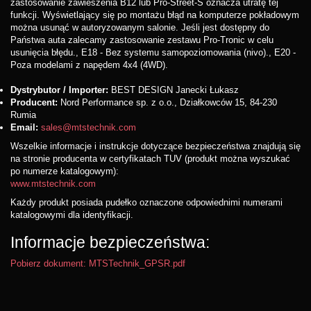
zastosowanie zawieszenia B12 lub Pro-Street-S oznacza utratę tej
funkcji. Wyświetlający się po montażu błąd na komputerze pokładowym
można usunąć w autoryzowanym salonie. Jeśli jest dostępny do
Państwa auta zalecamy zastosowanie zestawu Pro-Tronic w celu
usunięcia błędu., E18 - Bez systemu samopoziomowania (nivo)., E20 -
Poza modelami z napędem 4x4 (4WD).
Dystrybutor / Importer:
BEST DESIGN Janecki Łukasz
Producent:
Nord Performance sp. z o.o., Działkowców 15, 84-230
Rumia
Email:
sales@mtstechnik.com
Wszelkie informacje i instrukcje dotyczące bezpieczeństwa znajdują się
na stronie producenta w certyfikatach TUV (produkt można wyszukać
po numerze katalogowym):
www.mtstechnik.com
Każdy produkt posiada pudełko oznaczone odpowiednimi numerami
katalogowymi dla identyfikacji.
Informacje bezpieczeństwa:
Pobierz dokument: MTSTechnik_GPSR.pdf