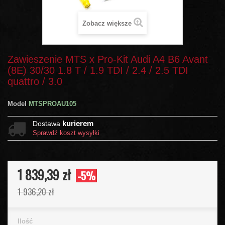
Zobacz większe
Zawieszenie MTS x Pro-Kit Audi A4 B6 Avant
(8E) 30/30 1.8 T / 1.9 TDI / 2.4 / 2.5 TDI
quattro / 3.0
Model
MTSPROAU105
kurierem
Dostawa
Sprawdź koszt wysyłki
1 839,39 zł
-5%
1 936,20 zł
Ilość