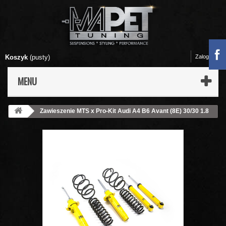
Koszyk
(pusty)
Zaloguj się
MENU
Zawieszenie MTS x Pro-Kit Audi A4 B6 Avant (8E) 30/30 1.8
T / 1.9 TDI / 2.4 / 2.5 TDI quattro / 3.0