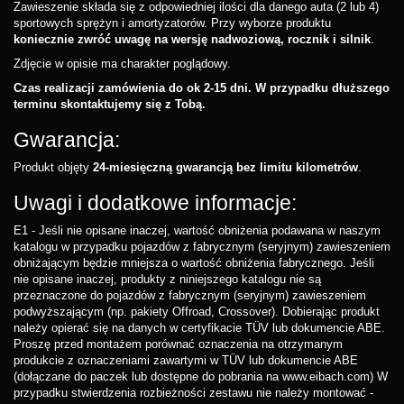
Zawieszenie składa się z odpowiedniej ilości dla danego auta (2 lub 4)
sportowych sprężyn i amortyzatorów. Przy wyborze produktu
koniecznie zwróć uwagę na wersję nadwoziową, rocznik i silnik
.
Zdjęcie w opisie ma charakter poglądowy.
Czas realizacji zamówienia do ok 2-15 dni. W przypadku dłuższego
terminu skontaktujemy się z Tobą.
Gwarancja:
Produkt objęty
24-miesięczną gwarancją bez limitu kilometrów
.
Uwagi i dodatkowe informacje:
E1 - Jeśli nie opisane inaczej, wartość obniżenia podawana w naszym
katalogu w przypadku pojazdów z fabrycznym (seryjnym) zawieszeniem
obniżającym będzie mniejsza o wartość obniżenia fabrycznego. Jeśli
nie opisane inaczej, produkty z niniejszego katalogu nie są
przeznaczone do pojazdów z fabrycznym (seryjnym) zawieszeniem
podwyższającym (np. pakiety Offroad, Crossover). Dobierając produkt
należy opierać się na danych w certyfikacie TÜV lub dokumencie ABE.
Proszę przed montażem porównać oznaczenia na otrzymanym
produkcie z oznaczeniami zawartymi w TÜV lub dokumencie ABE
(dołączane do paczek lub dostępne do pobrania na www.eibach.com) W
przypadku stwierdzenia rozbieżności zestawu nie należy montować -