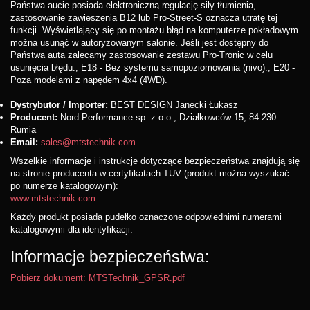
Państwa aucie posiada elektroniczną regulację siły tłumienia,
zastosowanie zawieszenia B12 lub Pro-Street-S oznacza utratę tej
funkcji. Wyświetlający się po montażu błąd na komputerze pokładowym
można usunąć w autoryzowanym salonie. Jeśli jest dostępny do
Państwa auta zalecamy zastosowanie zestawu Pro-Tronic w celu
usunięcia błędu., E18 - Bez systemu samopoziomowania (nivo)., E20 -
Poza modelami z napędem 4x4 (4WD).
Dystrybutor / Importer:
BEST DESIGN Janecki Łukasz
Producent:
Nord Performance sp. z o.o., Działkowców 15, 84-230
Rumia
Email:
sales@mtstechnik.com
Wszelkie informacje i instrukcje dotyczące bezpieczeństwa znajdują się
na stronie producenta w certyfikatach TUV (produkt można wyszukać
po numerze katalogowym):
www.mtstechnik.com
Każdy produkt posiada pudełko oznaczone odpowiednimi numerami
katalogowymi dla identyfikacji.
Informacje bezpieczeństwa:
Pobierz dokument: MTSTechnik_GPSR.pdf