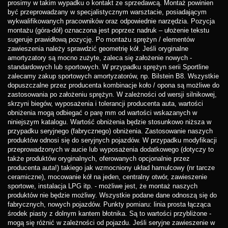
prosimy w takim wypadku o kontakt ze sprzedawcą. Montaż powinien
być przeprowadzany w specjalistycznym warsztacie, posiadającym
wykwalifikowanych pracowników oraz odpowiednie narzędzia. Pozycja
montażu (góra-dół) oznaczona jest poprzez nadruk – ułożenie tekstu
sugeruje prawidłową pozycję. Po montażu sprężyn / elementów
zawieszenia należy sprawdzić geometrię kół. Jeśli oryginalne
amortyzatory są mocno zużyte, zaleca się założenie nowych -
standardowych lub sportowych. W przypadku sprężyn serii Sportline
zalecamy zakup sportowych amortyzatorów, np. Bilstein B8. Wszystkie
dopuszczalne przez producenta kombinacje koło / opona są możliwe do
zastosowania po założeniu sprężyn. W zależności od wersji silnikowej,
skrzyni biegów, wyposażenia i tolerancji producenta auta, wartości
obniżenia mogą odbiegać o parę mm od wartości wskazanych w
niniejszym katalogu. Wartość obniżenia będzie stosunkowo niższa w
przypadku seryjnego (fabrycznego) obniżenia. Zastosowanie naszych
produktów odnosi się do seryjnych pojazdów. W przypadku modyfikacji
przeprowadzonych w aucie lub wyposażenia dodatkowego (dotyczy to
także produktów oryginalnych, oferowanych opcjonalnie przez
producenta auta!) takiego jak wzmocniony układ hamulcowy (nr tarcze
ceramiczne), mocowanie kół na jeden, centralny otwór, zawieszenie
sportowe, instalacja LPG itp. - możliwe jest, że montaż naszych
produktów nie będzie możliwy. Wszystkie podane dane odnoszą się do
fabrycznych, nowych pojazdów. Punkty pomiaru: linia prosta łącząca
środek piasty z dolnym kantem błotnika. Są to wartości przybliżone -
mogą się różnić w zależności od pojazdu. Jeśli seryjne zawieszenie w