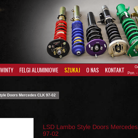
G
GWINTY
FELGI ALUMINIOWE
SZUKAJ
O NAS
KONTAKT
Pon. -
yle Doors Mercedes CLK 97-02
LSD Lambo Style Doors Mercede
97-02