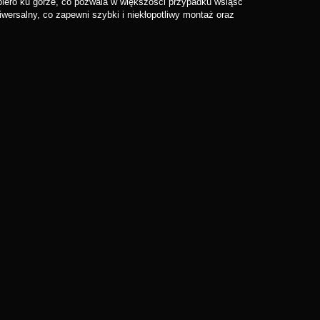
opiero ku górze, co pozwala w większości przypadku wsiąść
wersalny, co zapewni szybki i niekłopotliwy montaż oraz