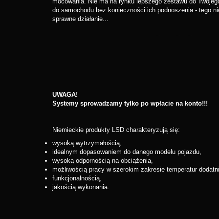
mocowania. Nie ma na rynku lepszego zestawu do Twojego a
do samochodu bez konieczności ich podnoszenia - tego nie
sprawne działanie...
UWAGA!
Systemy sprowadzamy tylko po wpłacie na konto!!!
Niemieckie produkty LSD charakteryzują się:
wysoką wytrzymałością,
idealnym dopasowaniem do danego modelu pojazdu,
wysoką odpornością na obciążenia,
możliwością pracy w szerokim zakresie temperatur dodatn
funkcjonalnością,
jakością wykonania.