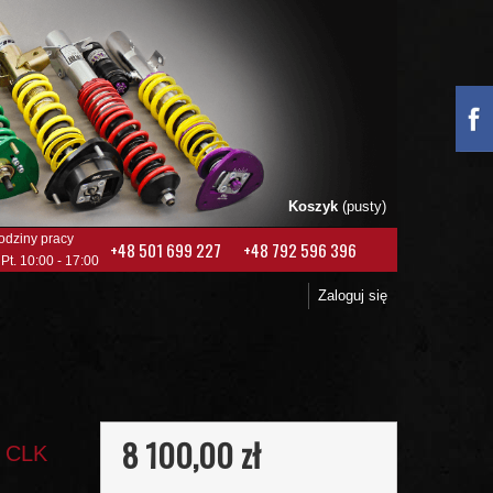
Koszyk
(pusty)
odziny pracy
+48 501 699 227
+48 792 596 396
 Pt. 10:00 - 17:00
Zaloguj się
8 100,00 zł
s CLK