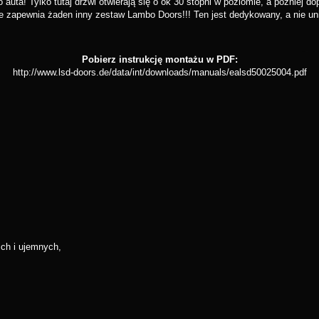
uta! Tylko tutaj drzwi otwierają się o ok 30 stopni w poziomie, a później d
 zapewnia żaden inny zestaw Lambo Doors!!! Ten jest dedykowany, a nie uni
Pobierz instrukcję montażu w PDF:
http://www.lsd-doors.de/data/int/downloads/manuals/ealsd50025004.pdf
ich i ujemnych,