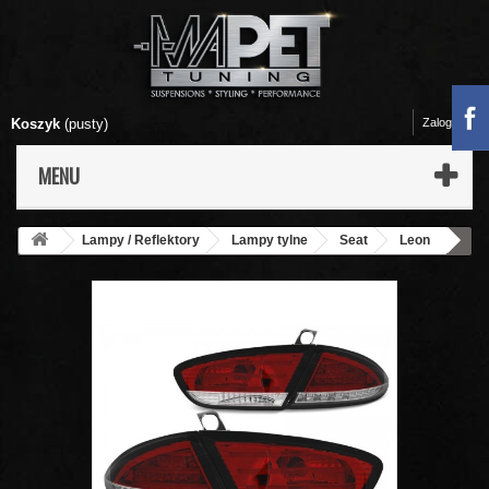
Koszyk
(pusty)
Zaloguj się
MENU
Lampy / Reflektory
Lampy tylne
Seat
Leon
Lampy tył Seat Leon II 1P 09-13 Red / White LED - DIODOWE
LDSE26