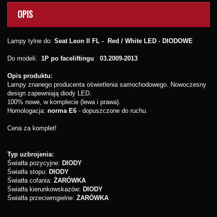
OPIS
Lampy tylne do:
Seat Leon II FL - Red / White LED - DIODOWE
Do modeli:
1P po faceliftingu 03.2009-2013
Opis produktu:
Lampy znanego producenta oświetlenia samochodowego. Nowoczesny
design zapewniają diody LED.
100% nowe, w komplecie (lewa i prawa).
Homologacja:
norma E6
- dopuszczone do ruchu.
Cena za komplet!
Typ uzbrojenia:
Światła pozycyjne:
DIODY
Światła stopu:
DIODY
Światła cofania:
ŻARÓWKA
Światła kierunkowskazów:
DIODY
Światła przeciwmgielne:
ŻARÓWKA