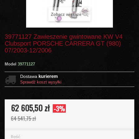
Zobacz większe
39771127 Zawieszenie gwintowane KW V4
Clubsport PORSCHE CARRERA GT (980)
07/2003-12/2006
Model
39771127
kurierem
Dostawa
Sprawdź koszt wysyłki
62 605,50 zł
-3%
64 541,75 zł
Ilość