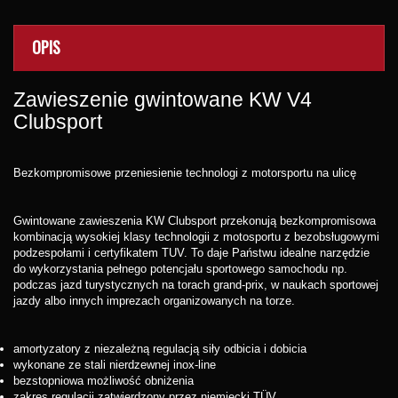
OPIS
Zawieszenie gwintowane KW V4
Clubsport
Bezkompromisowe przeniesienie technologi z motorsportu na ulicę
Gwintowane zawieszenia KW Clubsport przekonują bezkompromisowa
kombinacją wysokiej klasy technologii z motosportu z bezobsługowymi
podzespołami i certyfikatem TUV. To daje Państwu idealne narzędzie
do wykorzystania pełnego potencjału sportowego samochodu np.
podczas jazd turystycznych na torach grand-prix, w naukach sportowej
jazdy albo innych imprezach organizowanych na torze.
amortyzatory z niezależną regulacją siły odbicia i dobicia
wykonane ze stali nierdzewnej inox-line
bezstopniowa możliwość obniżenia
zakres regulacji zatwierdzony przez niemiecki TÜV