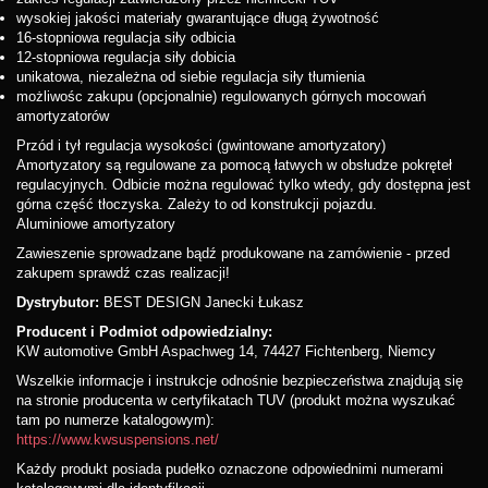
wysokiej jakości materiały gwarantujące długą żywotność
16-stopniowa regulacja siły odbicia
12-stopniowa regulacja siły dobicia
unikatowa, niezależna od siebie regulacja siły tłumienia
możliwośc zakupu (opcjonalnie) regulowanych górnych mocowań
amortyzatorów
Przód i tył regulacja wysokości (gwintowane amortyzatory)
Amortyzatory są regulowane za pomocą łatwych w obsłudze pokręteł
regulacyjnych. Odbicie można regulować tylko wtedy, gdy dostępna jest
górna część tłoczyska. Zależy to od konstrukcji pojazdu.
Aluminiowe amortyzatory
Zawieszenie sprowadzane bądź produkowane na zamówienie - przed
zakupem sprawdź czas realizacji!
Dystrybutor:
BEST DESIGN Janecki Łukasz
Producent i Podmiot odpowiedzialny:
KW automotive GmbH Aspachweg 14, 74427 Fichtenberg, Niemcy
Wszelkie informacje i instrukcje odnośnie bezpieczeństwa znajdują się
na stronie producenta w certyfikatach TUV (produkt można wyszukać
tam po numerze katalogowym):
https://www.kwsuspensions.net/
Każdy produkt posiada pudełko oznaczone odpowiednimi numerami