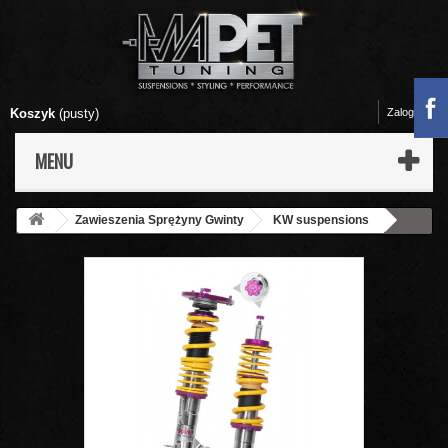
Koszyk
(pusty)
Zaloguj się
MENU
Zawieszenia Sprężyny Gwinty
KW suspensions
39771127 Zawieszenie gwintowane KW V4 Clubsport PORSCHE
CARRERA GT (980) 07/2003-12/2006